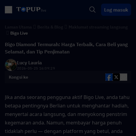
Log masuk
Laman Utama
Berita & Blog
Maklumat streaming langsung
Bigo Live
Bigo Diamond Termurah: Harga Terbaik, Cara Beli yang
Selamat, dan Tip Penjimatan
Lucy Lauria
2026-05-25 16:09:29
Kongsi ke
Jika anda seorang pengguna aktif Bigo Live, anda tahu 
betapa pentingnya Berlian untuk menghantar hadiah, 
menyertai acara langsung, dan menyokong penstrim 
kegemaran anda. Namun, membayar harga penuh 
tidaklah perlu — dengan platform yang betul, anda 