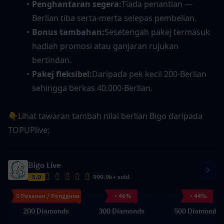
Penghantaran segera:
Tiada penantian — 
Berlian tiba serta-merta selepas pembelian.
Bonus tambahan:
Sesetengah pakej termasuk 
hadiah promosi atau ganjaran rujukan 
bertindan.
Pakej fleksibel:
Daripada pek kecil 200-Berlian 
sehingga berkas 40,000-Berlian.
👇Lihat tawaran tambah nilai berlian Bigo daripada 
TOPUPlive:
Bigo Live
5.0
999.9k+ sold
1 Pesanan / Pengguna
- 46%
- 44%
200 Diamonds
300 Diamonds
500 Diamonds