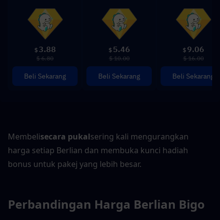
3.88
5.46
9.06
$
$
$
$ 6.80
$ 10.00
$ 16.00
Beli Sekarang
Beli Sekarang
Beli Sekarang
Membeli
secara pukal
sering kali mengurangkan 
harga setiap Berlian dan membuka kunci hadiah 
bonus untuk pakej yang lebih besar.
Perbandingan Harga Berlian Bigo