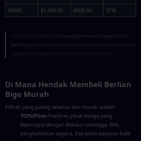
40000
$1,060.00
$808.00
37%
TOPUPlive menawarkan
penghantaran segera dan 
pembayaran selamat
, menjadikannya salah satu cara 
paling dipercayai untuk menjimatkan Berlian.
Di Mana Hendak Membeli Berlian 
Bigo Murah
Pilihan yang paling selamat dan murah adalah:
TOPUPlive:
Platform pihak ketiga yang 
dipercayai dengan diskaun sehingga 38%, 
penghantaran segera, dan polisi bayaran balik 