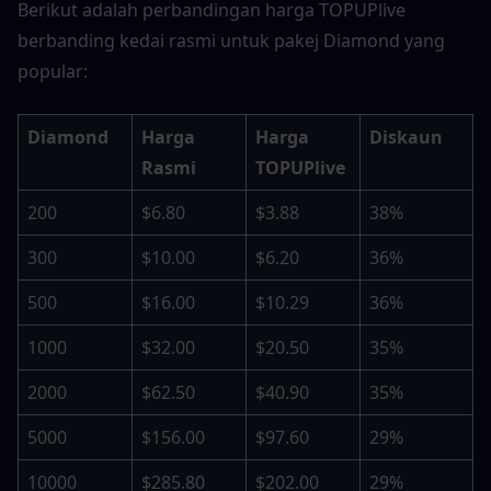
Berikut adalah perbandingan harga TOPUPlive 
berbanding kedai rasmi untuk pakej Diamond yang 
popular:
Diamond
Harga 
Harga 
Diskaun
Rasmi
TOPUPlive
200
$6.80
$3.88
38%
300
$10.00
$6.20
36%
500
$16.00
$10.29
36%
1000
$32.00
$20.50
35%
2000
$62.50
$40.90
35%
5000
$156.00
$97.60
29%
10000
$285.80
$202.00
29%