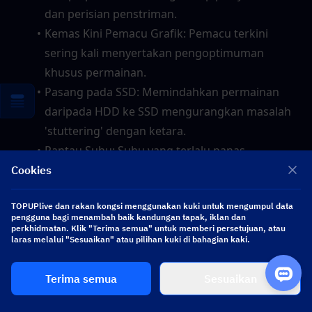
dan perisian penstriman.
Kemas Kini Pemacu Grafik: Pemacu terkini 
sering kali menyertakan pengoptimuman 
khusus permainan.
Pasang pada SSD: Memindahkan permainan 
daripada HDD ke SSD mengurangkan masalah 
'stuttering' dengan ketara.
Pantau Suhu: Suhu yang terlalu panas 
menyebabkan pendikitan terma dan penurunan 
Cookies
FPS.
TOPUPlive dan rakan kongsi menggunakan kuki untuk mengumpul data
pengguna bagi menambah baik kandungan tapak, iklan dan
Perlukan kelengkapan yang lebih baik untuk 
perkhidmatan. Klik "Terima semua" untuk memberi persetujuan, atau
laras melalui "Sesuaikan" atau pilihan kuki di bahagian kaki.
dipadankan dengan kadar bingkai baharu anda?
Tambah nilai Arena Breakout: Infinite di TOPUPlive
Terima semua
Sesuaikan
untuk mendapatkan Bond segera bagi membeli 
peralatan premium.