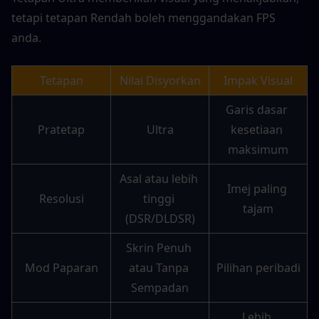
tetapi tetapan Rendah boleh menggandakan FPS 
anda.
Tetapan
Nilai Disyorkan
Impak Visual
Garis dasar 
Pratetap
Ultra
kesetiaan 
maksimum
Asal atau lebih 
Imej paling 
Resolusi
tinggi 
tajam
(DSR/DLDSR)
Skrin Penuh 
Mod Paparan
atau Tanpa 
Pilihan peribadi
Sempadan
Lebih 