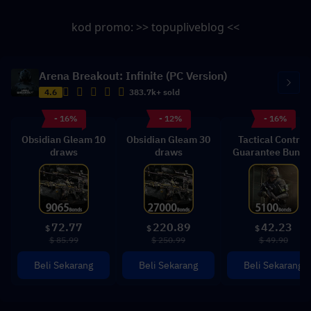
kod promo: >> topupliveblog <<
Arena Breakout: Infinite (PC Version)
4.6
383.7k+ sold
- 16%
- 12%
- 16%
Obsidian Gleam 10
Obsidian Gleam 30
Tactical Control
draws
draws
Guarantee Bundl
72.77
220.89
42.23
$
$
$
$ 85.99
$ 250.99
$ 49.90
Beli Sekarang
Beli Sekarang
Beli Sekarang