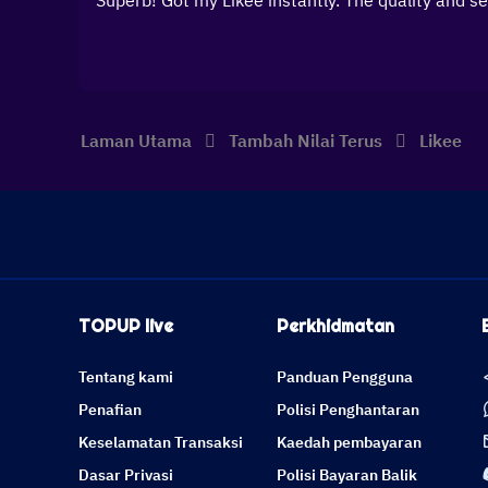
Superb! Got my Likee instantly. The quality and 
Laman Utama
Tambah Nilai Terus
Likee
TOPUP live
Perkhidmatan
Tentang kami
Panduan Pengguna
Penafian
Polisi Penghantaran
Keselamatan Transaksi
Kaedah pembayaran
Dasar Privasi
Polisi Bayaran Balik