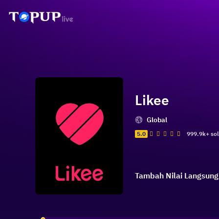
Likee
Global
5.0
999.9k+ so
Tambah Nilai Langsung