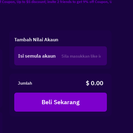
p to $5 discount; invite 2 friends to get 9% off Coupon, Up to $10 discount; invi
Tambah Nilai Akaun
Isi semula akaun
$ 0.00
Jumlah
Beli Sekarang