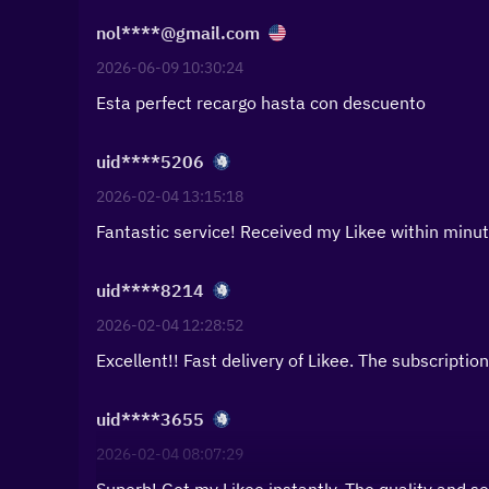
nol****@gmail.com
2026-06-09 10:30:24
Esta perfect recargo hasta con descuento
uid****5206
2026-02-04 13:15:18
Fantastic service! Received my Likee within minute
uid****8214
2026-02-04 12:28:52
Excellent!! Fast delivery of Likee. The subscription
uid****3655
2026-02-04 08:07:29