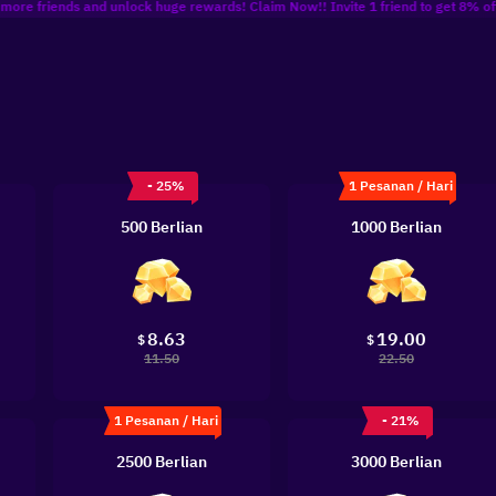
ends and unlock huge rewards! Claim Now!! Invite 1 friend to get 8% off Coupon, U
- 25%
1 Pesanan / Hari
500 Berlian
1000 Berlian
8.63
19.00
$
$
11.50
22.50
1 Pesanan / Hari
- 21%
2500 Berlian
3000 Berlian