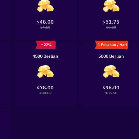
48.00
51.75
$
$
54.50
65.50
- 22%
1 Pesanan / Hari
4500 Berlian
5000 Berlian
78.00
96.00
$
$
100.00
106.50