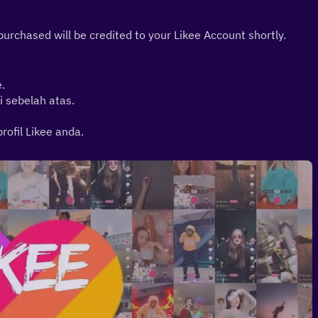
hased will be credited to your Likee Account shortly.
.
i sebelah atas.
ofil Likee anda.