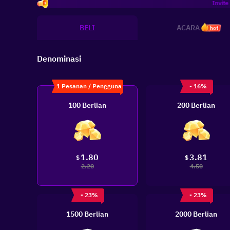
Invite more fri
BELI
ACARA
hot
Denominasi
1 Pesanan / Pengguna
- 16%
100 Berlian
200 Berlian
1.80
3.81
$
$
2.20
4.50
- 23%
- 23%
1500 Berlian
2000 Berlian