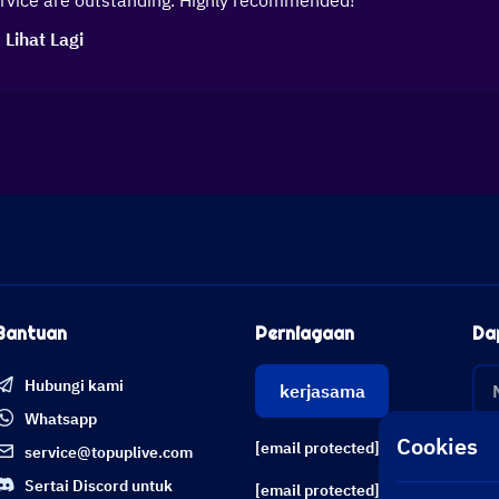
service are outstanding. Highly recommended!
Lihat Lagi
Bantuan
Perniagaan
Da
Hubungi kami
kerjasama
Whatsapp
Cookies
[email protected]
service@topuplive.com
Sertai Discord untuk
[email protected]