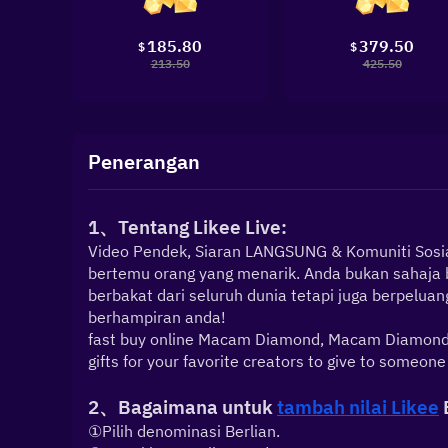
185.80
379.50
$
$
213.50
425.50
Penerangan
1、Tentang Likee Live:
Video Pendek, Siaran LANGSUNG & Komuniti Sosial
bertemu orang yang menarik. Anda bukan sahaja be
berbakat dari seluruh dunia tetapi juga berpelu
berhampiran anda!
fast buy online Macam Diamond, Macam Diamond is
gifts for your favorite creators to give to someone
2、Bagaimana untuk 
tambah nilai Likee
 
①Pilih denominasi Berlian.