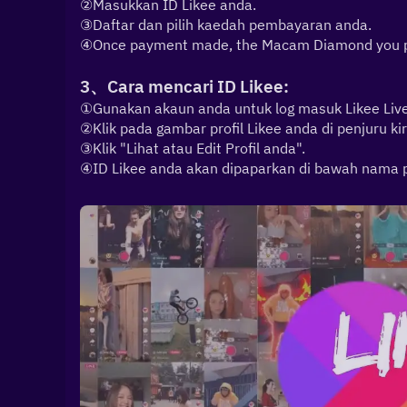
②Masukkan ID Likee anda.
③Daftar dan pilih kaedah pembayaran anda.
④Once payment made, the Macam Diamond you purc
3、Cara mencari ID Likee:
①Gunakan akaun anda untuk log masuk Likee Live
②Klik pada gambar profil Likee anda di penjuru kir
③Klik "Lihat atau Edit Profil anda".
④ID Likee anda akan dipaparkan di bawah nama pr