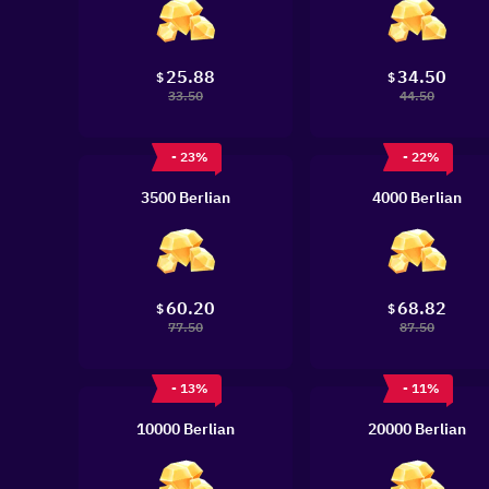
25.88
34.50
$
$
33.50
44.50
- 23%
- 22%
3500 Berlian
4000 Berlian
60.20
68.82
$
$
77.50
87.50
- 13%
- 11%
10000 Berlian
20000 Berlian