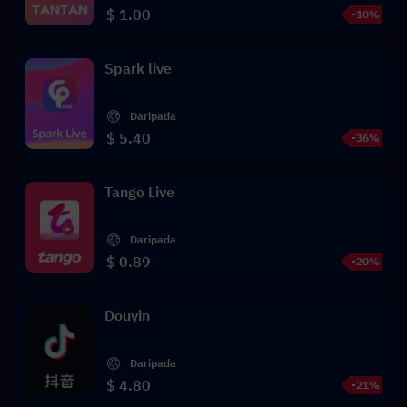
$ 1.00
-10%
Spark live
Daripada
$ 5.40
-36%
Tango Live
Daripada
$ 0.89
-20%
Douyin
Daripada
$ 4.80
-21%