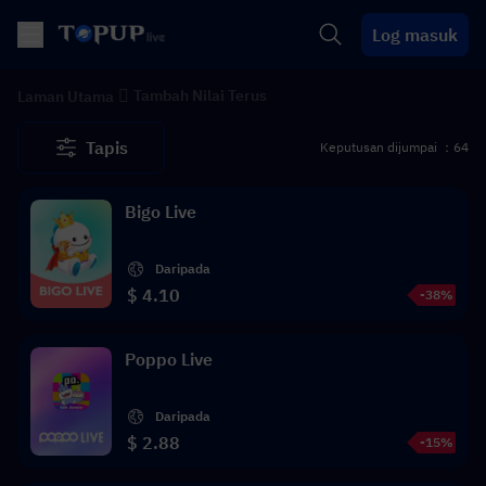
Log masuk
Tambah Nilai Terus
Laman Utama
Tapis
Keputusan dijumpai ：64
Bigo Live
Daripada
$ 4.10
-38%
Poppo Live
Daripada
$ 2.88
-15%