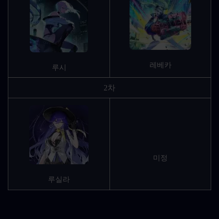
레베카
루시
2차
미정
루실라