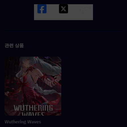
Facebook
X
LINK
관련 상품
Wuthering Waves