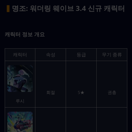
▍
명조: 워더링 웨이브 3.4 신규 캐릭터
캐릭터 정보 개요
캐릭터
속성
등급
무기 종류
회절
5★
권총
루시