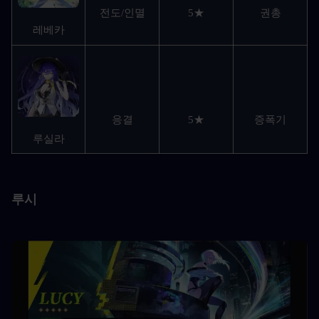
전도/인멸
5★
권총
레베카
응결
5★
증폭기
루실라
루시