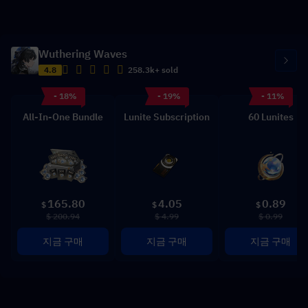
Wuthering Waves
4.8
258.3k+ sold
- 18%
- 19%
- 11%
All-In-One Bundle
Lunite Subscription
60 Lunites
165.80
4.05
0.89
$
$
$
$ 200.94
$ 4.99
$ 0.99
지금 구매
지금 구매
지금 구매