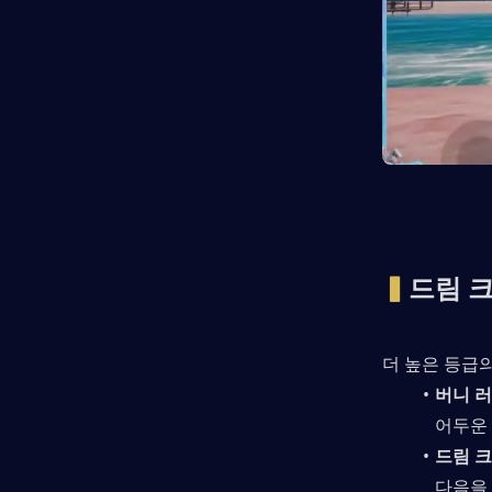
▍
드림 크
더 높은 등급
버니 러
어두운
드림 
다음을 