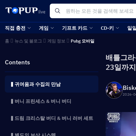
직접 충전
게임
기프트 카드
CD-키
일일
홈
뉴스 및 블로그
게임 정보
Pubg 모바일
배틀그라운
Contents
23일까지
▍귀여움과 수집의 만남
Bisk
2026-0
▍버니 프린세스 & 버니 버디
▍드림 크리스탈 버디 & 버니 러버 세트
▍별도의 보상 시스템