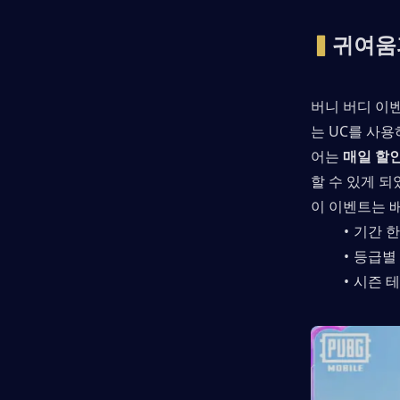
▍
귀여움
버니 버디 이
는 UC를 사
어는 
매일 할
할 수 있게 되
이 이벤트는 배
기간 
등급별 
시즌 