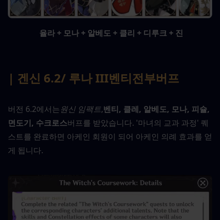
 율라 + 모나 + 알베도 + 클리 + 디루크 + 진
| 겐신 6.2
/ 루나 III
벤티
전부
버프
버전 6.2에서는
원신 임팩트
,
벤티, 클레, 알베도, 모나, 피슐, 
면도기, 수크로스
버프를 받았습니다. '마녀의 교과 과정' 퀘
스트를 완료하면 아케인 회원이 되어 아케인 의례 효과를 얻
게 됩니다.