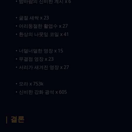
밤바람의 신비한 계시 x 6
굴절 새싹 x 23
어리둥절한 활엽수 x 27
환상의 나뭇잎 코일 x 41
너덜너덜한 영장 x 15
무결점 영장 x 23
서리가 새겨진 영장 x 27
모라 x 753k
신비한 강화 광석 x 605
| 결론