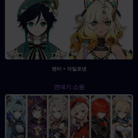
벤티 + 자일로넨
연대기 소원