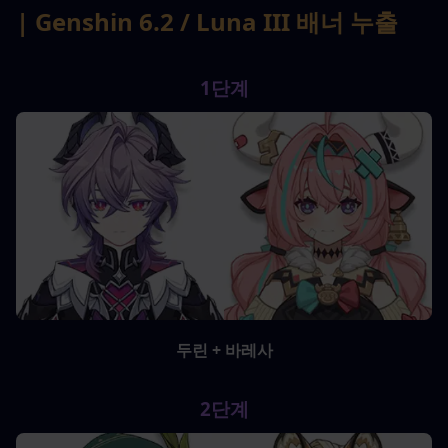
| Genshin 6.2 / Luna III 배너 누출
1단계
두린 + 바레사
2단계