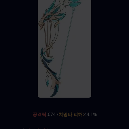
공격력:
674 /
치명타 피해:
44.1%