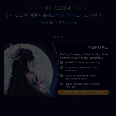
》 》 》
두린
 오고있다!
《 《 《
잊지 말고 꼭 방문해 보세요
topuplive
그리고 당신의
겐신 
충전
 최대 할인
28%
!
⮛⮛⮛