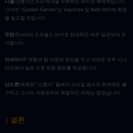
니콜:
전통적인 ICD 제약을 우회하는 파이로 촉매제입니다. 
그녀의 "Golden Flames"는 Vaporize 및 Melt 메타에 혁명
을 일으킬 것입니다.
두린:
Durin의 오프필드 파이로 잠재력은 매우 일관되게 유
지됩니다.
리네아:
HP 변동과 팀 저항에 중점을 두고 어려운 전투 시나
리오에서 높은 오류 허용 범위를 제공합니다.
산드론:
독특한 "소환사" 플레이 스타일 원소의 한계에도 불
구하고 그녀의 자동장치의 폭발적인 피해는 엄청납니다.
| 결론