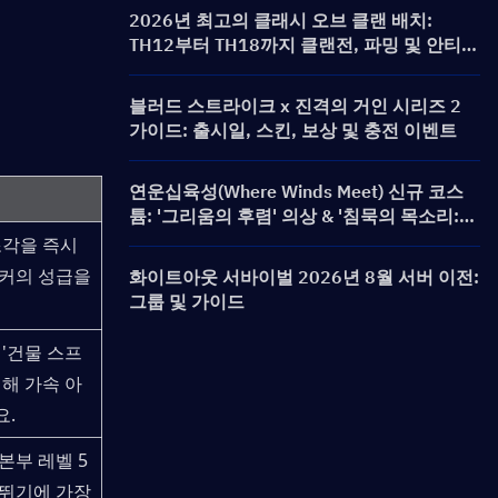
2026년 최고의 클래시 오브 클랜 배치:
TH12부터 TH18까지 클랜전, 파밍 및 안티 3
스타 배치
블러드 스트라이크 x 진격의 거인 시리즈 2
가이드: 출시일, 스킨, 보상 및 충전 이벤트
연운십육성(Where Winds Meet) 신규 코스
튬: '그리움의 후렴' 의상 & '침묵의 목소리:
문장 아리아' 무기 스킨 출시!
각을 즉시 
커의 성급을 
화이트아웃 서바이벌 2026년 8월 서버 이전:
그룹 및 가이드
 '건물 스프
위해 가속 아
요.
부 레벨 5 
뛰기에 가장 