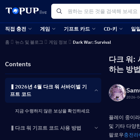
직접 충전
게임
기프트 카드
CD-키
일일
홈
뉴스 및 블로그
게임 정보
Dark War: Survival
다크 워:
Contents
하는 방
▍2026년 4월 다크 워 서바이벌 기
Sam
프트 코드
2026-0
지금 수령하지 않은 보상을 확인하세요
플레이 중이
및 기타 다양
▍다크 워 기프트 코드 사용 방법
팔로우
충전
라