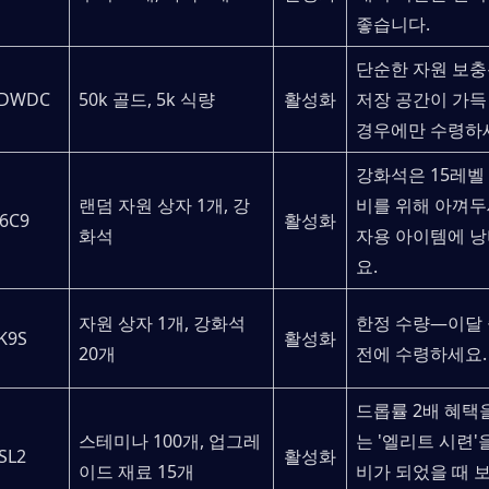
좋습니다.
단순한 자원 보충
DWDC
50k 골드, 5k 식량
활성화
저장 공간이 가득 
경우에만 수령하
강화석은 15레벨
랜덤 자원 상자 1개, 강
비를 위해 아껴두
6C9
활성화
화석
자용 아이템에 
요.
자원 상자 1개, 강화석 
한정 수량—이달 
K9S
활성화
20개
전에 수령하세요.
드롭률 2배 혜택을
스테미나 100개, 업그레
는 '엘리트 시련'
SL2
활성화
이드 재료 15개
비가 되었을 때 