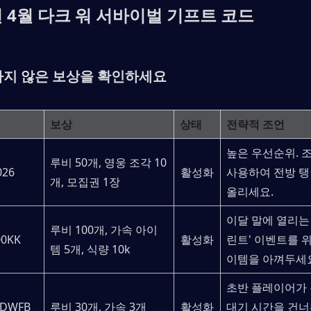
년 4월 다크 워 서바이벌 기프트 코드
하지 않은 보상을 확인하세요
보상
상태
전략적 조언
높은 우선순위. 조
루비 50개, 영웅 조각 10
026
활성화
사용하여 전방 탱
개, 모집권 1장
올리세요.
이달 말에 열리는
루비 100개, 가속 아이
0KK
활성화
린트' 이벤트를 
템 5개, 식량 10k
이템을 아껴두세
초반 플레이어가 본
DWFB
루비 30개, 가속 3개
활성화
대기 시간을 건너