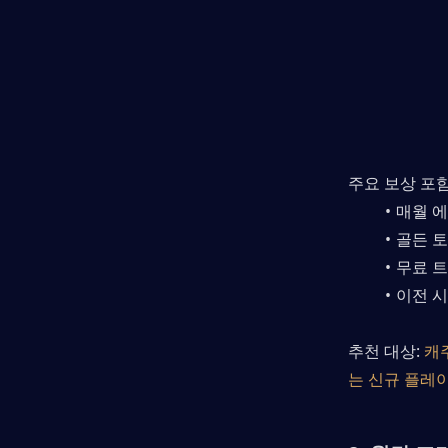
주요 보상 포함
매월 에
골든 토
무료 트
이전 시
추천 대상: 
캐
는 신규 플레이