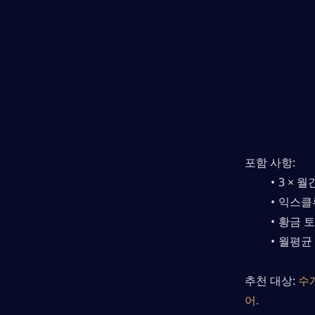
포함 사항:
3 × 
익스클
황금 토
월평균
추천 대상: 
수
어.