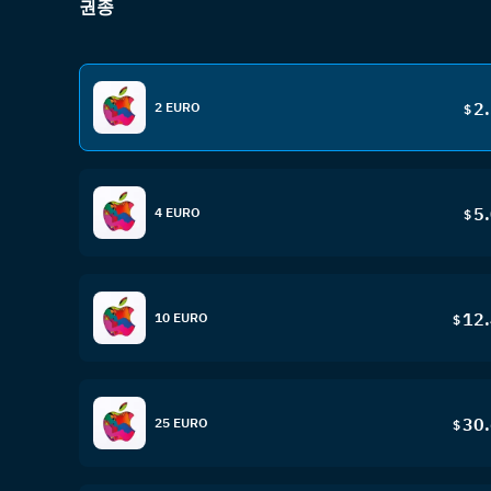
권종
2
2 EURO
$
5
4 EURO
$
12
10 EURO
$
30
25 EURO
$