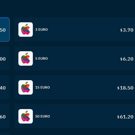
.50
3.70
3 EURO
$
.00
6.20
5 EURO
$
.40
18.50
15 EURO
$
.60
61.20
50 EURO
$