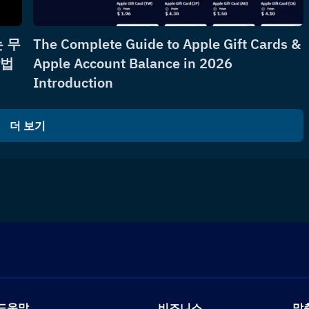
 무
The Complete Guide to Apple Gift Cards &
방법
Apple Account Balance in 2026
Introduction
더 보기
도움말
비즈니스
맞