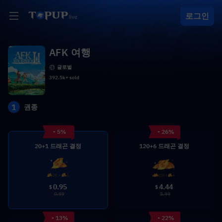
로그인
AFK 여행
글로벌
392.5k+ sold
1
권종
- 5%
- 26%
20+1 드래곤 결정
120+6 드래곤 결정
0.95
4.44
$
$
0.99
5.99
- 13%
- 22%