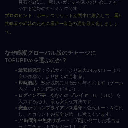
月石が2倍に。新しいガチャや武器のためにチャー
ジする絶好のタイミングです！
プロのヒント
：ボーナスリセット期間中に購入して、星5
共鳴者や武器のための星声→金色の渦を最大化しましょ
う。
なぜ鳴潮グローバル版のチャージに
TOPUPliveを選ぶのか？
最安値保証
：公式サイトより最大34% OFF — より
安い価格で、より多くの月相を。
即時納品
：数分以内に月石が付与されます（ゲーム
内メールをご確認ください）。
ログイン不要
：あなたの 
プレイヤーID（UID）
 を
入力するだけ。最も安全な方法です。
安全かつコンプライアンス遵守
：公式ルートを使用
し、アカウントの安全を第一に考えています。
24時間年中無休サポート
：問題が発生した場合は
ライブチャットでサポートします。