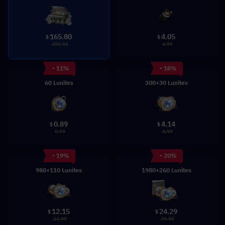
165.80
4.05
$
$
200.94
4.99
- 11%
- 18%
60 Lunites
300+30 Lunites
0.89
4.14
$
$
0.99
4.99
- 19%
- 20%
980+110 Lunites
1980+260 Lunites
12.15
24.29
$
$
14.99
29.99