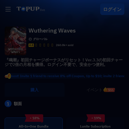
ログイン
Wuthering Waves
グローバル
4.8
260.0k+ sold
『鳴潮』初回チャージボーナスがリセット！Ver.3.3の初回チャー
ジで2倍の月相を獲得。ログイン不要で、安全かつ便利。
st! Invite 1 friend to receive 8% off Coupon, Up to $10; invite 2 friends to rece
購入
イベント
$55
1
額面
- 18%
- 19%
All-In-One Bundle
Lunite Subscription