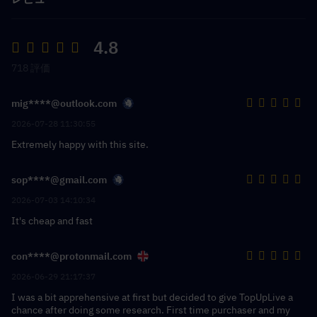
4.8
718 評価
mig****@outlook.com
2026-07-28 11:30:55
Extremely happy with this site.
sop****@gmail.com
2026-07-03 14:10:34
It's cheap and fast
con****@protonmail.com
2026-06-29 21:17:37
I was a bit apprehensive at first but decided to give TopUpLive a
chance after doing some research. First time purchaser and my