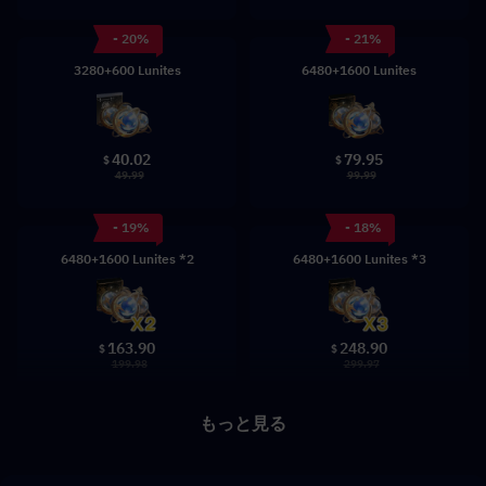
- 20%
- 21%
3280+600 Lunites
6480+1600 Lunites
40.02
79.95
$
$
49.99
99.99
- 19%
- 18%
6480+1600 Lunites *2
6480+1600 Lunites *3
163.90
248.90
$
$
199.98
299.97
もっと見る