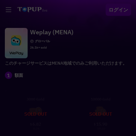
ログイン
Weplay (MENA)
グローバル
26.1k+ sold
このチャージサービスはMENA地域でのみご利用いただけます。
1
額面
3000 Gold
10000 Gold
SOLD OUT
SOLD OUT
6.82
15.90
$
$
8.24
19.22