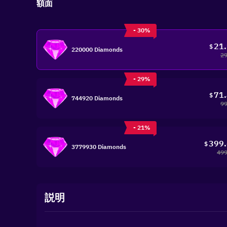
額面
- 30%
21
$
220000 Diamonds
29
- 29%
71
$
744920 Diamonds
99
- 21%
399
$
3779930 Diamonds
499
説明