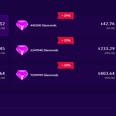
- 29%
.12
42.76
$
445500 Diamonds
.90
59.90
- 23%
.45
233.29
$
2249940 Diamonds
.90
299.90
- 20%
.64
803.64
$
7599999 Diamonds
.90
999.90