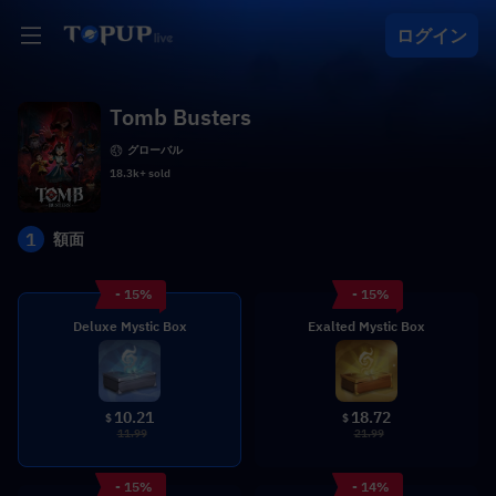
ログイン
Tomb Busters
グローバル
18.3k+ sold
1
額面
- 15%
- 15%
Deluxe Mystic Box
Exalted Mystic Box
10.21
18.72
$
$
11.99
21.99
- 15%
- 14%