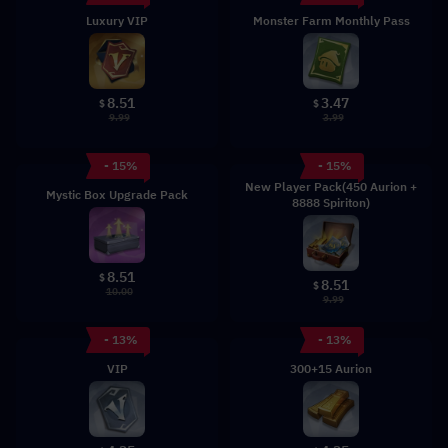
Luxury VIP
Monster Farm Monthly Pass
8.51
3.47
$
$
9.99
3.99
- 15%
- 15%
New Player Pack(450 Aurion +
Mystic Box Upgrade Pack
8888 Spiriton)
8.51
$
8.51
$
10.00
9.99
- 13%
- 13%
VIP
300+15 Aurion