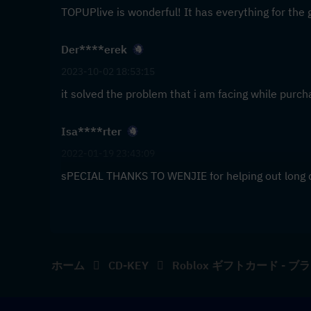
TOPUPlive is wonderful! It has everything for the 
Der****erek
2023-10-02 18:53:15
it solved the problem that i am facing while pur
Isa****rter
2022-01-19 23:43:09
sPECIAL THANKS TO WENJIE for helping out long 
ホーム
CD-KEY
Roblox ギフトカード - ブ