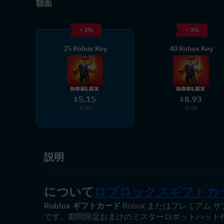
額面
- 3%
- 3%
25 Robux Key
40 Robux Key
5.15
8.93
$
$
5.30
9.20
説明
について
ロブロックスギフトカー
Roblox ギフトカード
 Robux またはプレミア
です。期間限定おまけのミスターロボットハット