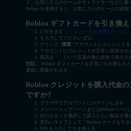
ド。お気に入りのゲームやキャラクターなどに基づい
Robux を使用すると、お気に入りのゲームの
Roblox ギフトカードを引き
に行きます 
ゲームカード引き換えページ
。
を入力してください 
ピン
。
クリック "
償還
" アカウントにクレジット
アカウントにクレジットが正常に追加され
残高は「」という言葉の後に緑色で表示さ
注記：
 Roblox ギフトカードを正常に引き換える
通貨に変換されます。
Roblox クレジットを購入代
ですか?
ブラウザでアカウントにログインします
メンバーシップページまたはRobuxページ
右のボタンを選択して購入したい製品を選
支払いタイプとして「Roblox カードを
PIN を入力して引き換える