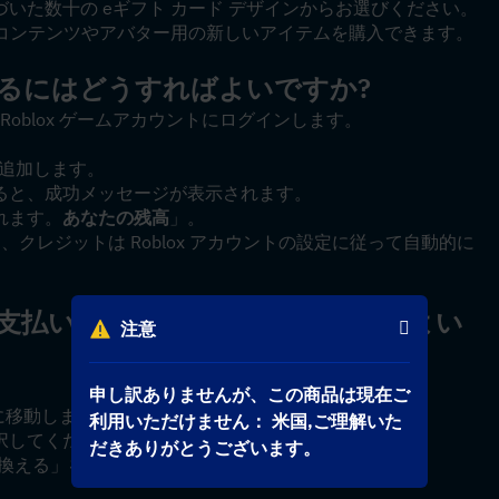
た数十の eギフト カード デザインからお選びください。 
追加コンテンツやアバター用の新しいアイテムを購入できます。
換えるにはどうすればよいですか?
 Roblox ゲームアカウントにログインします。
を追加します。
ると、成功メッセージが表示されます。
れます。
あなたの残高
」。
と、クレジットは Roblox アカウントの設定に従って自動的に
金の支払いに利用するにはどうすればよい
注意
申し訳ありませんが、この商品は現在ご
に移動します
利用いただけません： 米国,ご理解いた
択してください
だきありがとうございます。
引き換える」を選択し、続行します