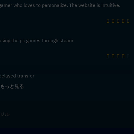
gamer who loves to personalize. The website is intuitive.
chasing the pc games through steam
delayed transfer
もっと見る
ラジル