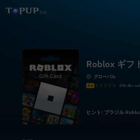
Roblox ギ
グローバル
4.6
676.4k+ so
ヒント: ブラジル Ro