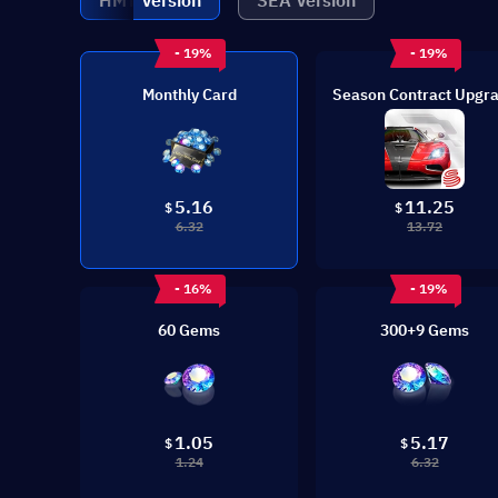
HMT Version
SEA Version
- 19%
- 19%
Monthly Card
Season Contract Upgr
5.16
11.25
$
$
6.32
13.72
- 16%
- 19%
60 Gems
300+9 Gems
1.05
5.17
$
$
1.24
6.32