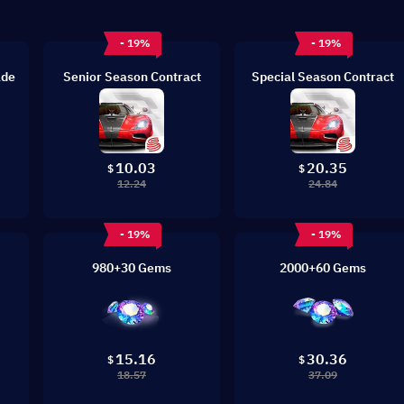
- 19%
- 19%
ade
Senior Season Contract
Special Season Contract
10.03
20.35
$
$
12.24
24.84
- 19%
- 19%
980+30 Gems
2000+60 Gems
15.16
30.36
$
$
18.57
37.09