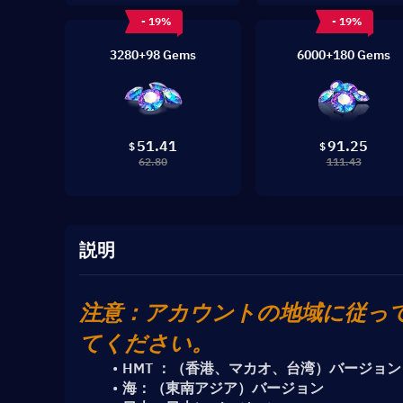
- 19%
- 19%
3280+98 Gems
6000+180 Gems
51.41
91.25
$
$
62.80
111.43
説明
注意：アカウントの地域に従っ
てください。
HMT ：（香港、マカオ、台湾）バージョン
海：（東南アジア）バージョン