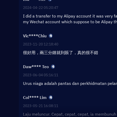
2024-04-22 05:20:47
I did a transfer to my Alipay account it was very 
my Wechat account which suppose to be Alipay the
Vic****Chiu
2023-11-20 12:18:40
很好用，兩三分鍾就到賬了，真的很不錯
Daw**** Teo
2023-06-04 05:16:11
Urus niaga adalah pantas dan perkhidmatan pelan
Col**** Lim
2023-05-21 16:08:11
Laju meluncur. Cepat, cepat, cepat, ia membunu