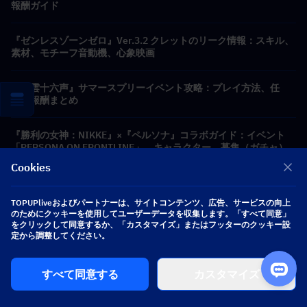
報酬ガイド
『ゼンレスゾーンゼロ』Ver.3.2 クレットのリーク情報：スキル、
素材、モチーフ音動機、心象映画
『燕雲十六声』サマースプリーイベント攻略：プレイ方法、任
務、報酬まとめ
『勝利の女神：NIKKE』×『ペルソナ』コラボガイド：イベント
「PERSONA ON FRONTLINE」、キャラクター、募集（ガチャ）
＆報酬まとめ
Cookies
アヒル生存スキルティアリスト2026：最強スキルランキングとビ
ルドガイド
TOPUPliveおよびパートナーは、サイトコンテンツ、広告、サービスの向上
のためにクッキーを使用してユーザーデータを収集します。「すべて同意」
をクリックして同意するか、「カスタマイズ」またはフッターのクッキー設
Marvel Rivals が新しい PYO バンドル形式を導入：シーズン 9.5 ス
定から調整してください。
トアアップデートでより賢く購入する方法
すべて同意する
カスタマイズ
Growtopia初心者ガイド：最初のワールドロックを素早く安全に
手に入れる方法