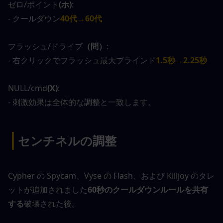
ゼロ/ポイント
(ホ)
:
- クールダウン
40代→60代
フラッシュ/ドライブ
（問）
:
- 右クリックでフラッシュ最大ブラインド
1.5秒→2.25秒
NULL/cmd
(X)
:
- 刺激効果は全体的な調整と一致します。
|
センチネルの調整
Cypher の Spycam、Vyse の Flash、および Killjoy のタレ
ットが追加されました
60秒のクールダウンルールを共有
する
破壊された後。