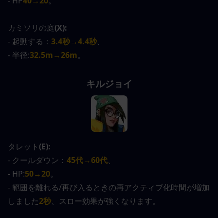
- HP
40→20
。
カミソリの庭
(X):
- 起動する：
3.4秒→4.4秒
、
- 半径:
32.5m→26m
。
キルジョイ
タレット
(E):
- クールダウン：
45代→60代
、
- HP:
50→20
。
- 範囲を離れる/再び入るときの再アクティブ化時間が増加
しました
2秒
、スロー効果が強くなります。