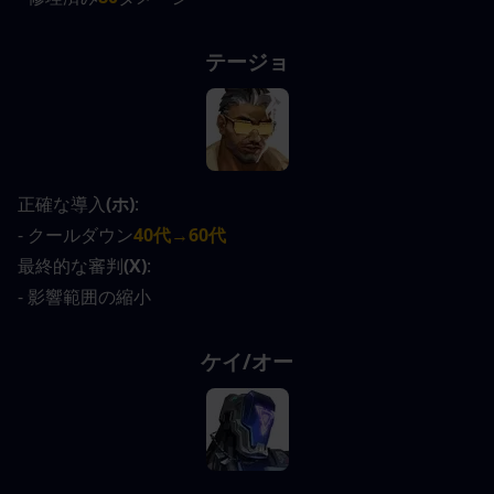
テージョ
正確な導入
(ホ)
:
- クールダウン
40代→60代
最終的な審判
(X)
:
- 影響範囲の縮小
ケイ/オー