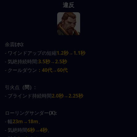
違反
余震
(ホ)
:
- ワインドアップの短縮
1.2秒→1.1秒
- 気絶持続時間:
3.5秒→2.5秒
- クールダウン
：40代→60代
引火点
（問）
:
- ブラインド持続時間
2.0秒→2.25秒
ローリングサンダー
(X):
- 幅
23m→18m
、
- 気絶時間
6秒→4秒
、