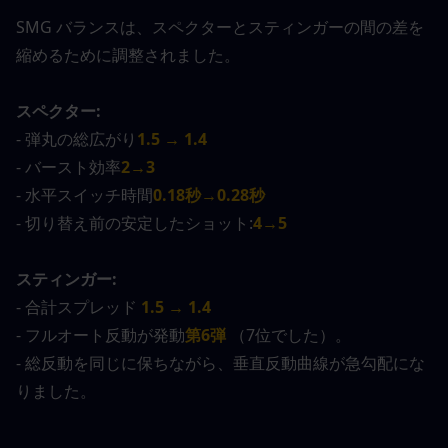
SMG バランスは、スペクターとスティンガーの間の差を
縮めるために調整されました。
スペクター:
- 弾丸の総広がり
1.5 → 1.4
- バースト効率
2→3
- 水平スイッチ時間
0.18秒→0.28秒
- 切り替え前の安定したショット:
4→5
スティンガー:
- 合計スプレッド
1.5 → 1.4
- フルオート反動が発動
第6弾
（7位でした）。
- 総反動を同じに保ちながら、垂直反動曲線が急勾配にな
りました。