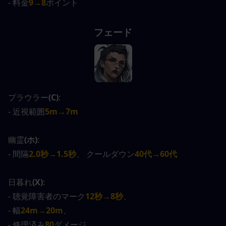
- 料金
9→8
ポイント
フェード
プラウラー
(C)
:
- 近視範囲
5m→7m
幽霊
(ホ)
:
- 間隔
2.0秒→1.5秒
、 クールダウン
40代→60代
日暮れ
(X)
:
- 聴覚障害者のマーク
12秒→8秒
、
- 幅
24m→20m
、
- 修理済み
80
ダメージ