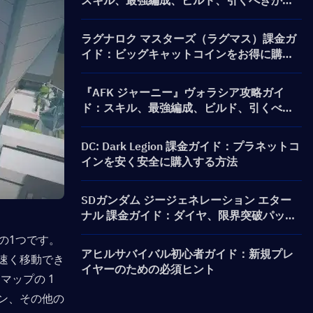
スキル、最強編成、ビルド、引くべきか徹
底解説
ラグナロク マスターズ（ラグマス）課金ガ
イド：ビッグキャットコインをお得に購入
する方法は？
『AFK ジャーニー』ヴォラシア攻略ガイ
ド：スキル、最強編成、ビルド、引くべき
かを解説
DC: Dark Legion 課金ガイド：プラネットコ
インを安く安全に購入する方法
SDガンダム ジージェネレーション エター
ナル 課金ガイド：ダイヤ、限界突破パッ
ク、価格、およびチャージ方法
の1つです。
アヒルサバイバル初心者ガイド：新規プレ
速く移動でき
イヤーのための必須ヒント
ップの 1 
ン、その他の