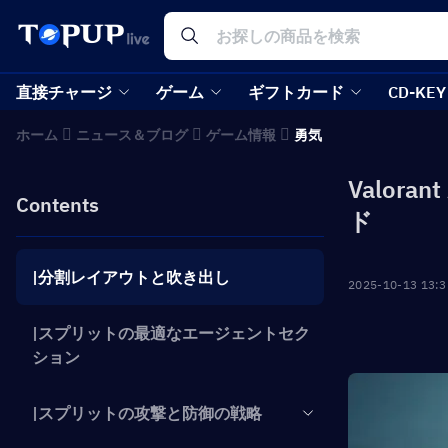
直接チャージ
ゲーム
ギフトカード
CD-KEY
ホーム
ニュース＆ブログ
ゲーム情報
勇気
Valor
Contents
ド
|分割レイアウトと吹き出し
2025-10-13 13:3
|スプリットの最適なエージェントセク
ション
|スプリットの攻撃と防御の戦略