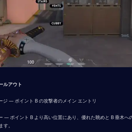
コールアウト
レージ — ポイント B の攻撃者のメイン エントリ
ワー — ポイント B より高い位置にあり、優れた眺めと B 垂木
ます。 