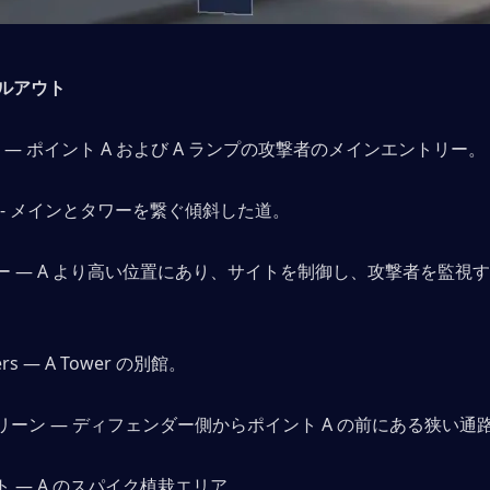
ルアウト
in — ポイント A および A ランプの攻撃者のメインエントリー。 
 - メインとタワーを繋ぐ傾斜した道。 
ワー — A より高い位置にあり、サイトを制御し、攻撃者を監視
ters — A Tower の別館。 
クリーン — ディフェンダー側からポイント A の前にある狭い通路
イト — A のスパイク植栽エリア。