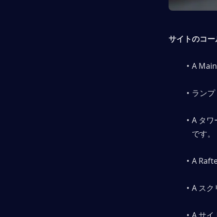
サイトのコー
A Ma
ランプ
A タ
です。 
A Raf
A ス
A サ