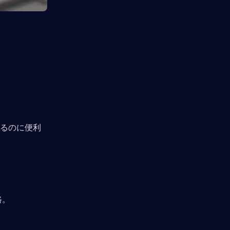
するのに便利
。 