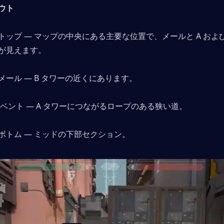
ウト
トップ — マップの中央にある主要な位置で、メールと A および
が見えます。 
メール — B タワーの近くにあります。 
 ベント — A タワーにつながるロープのある狭い道。 
ボトム — ミッドの下部セクション。