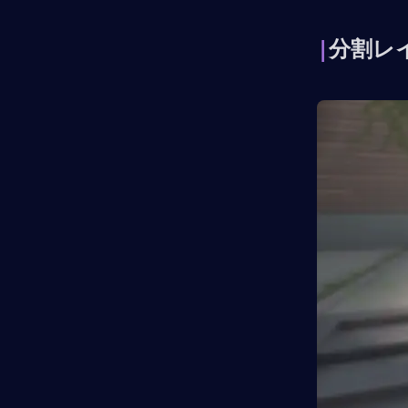
|
分割レ