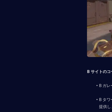
B サイトの
B ガ
B タ
提供し