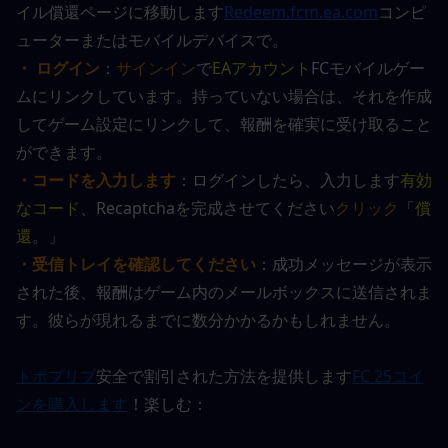
イル償還ページに移動します
Redeem.fcm.ea.com
コンピ
ューターまたはモバイルデバイスで。
・ ログイン
：
サインイン
で
EAアカウント
FCモバイルゲー
ムにリンクしています。持っていない場合は、それを作成
してゲーム設定にリンクして、報酬を確実に受け取ること
ができます。
・コードを入力します
：ログインしたら、入力します
有効
なコード
、Recaptchaを完成させてください
クリック
「
償
還
。」
・受信トレイを確認してください
：成功メッセージが表示
された後、報酬はゲーム内のメールボックスに送信されま
す。彼らが現れるまでに数分かかるかもしれません。
トポプリブ
安全で割引された方法を提供します
FC 25コイ
ンを購入します
！楽しむ：