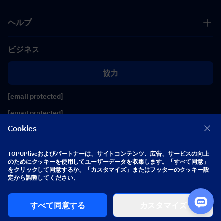
ヘルプ
ビジネス
協力
[email protected]
[email protected]
Cookies
フォローする
TOPUPliveおよびパートナーは、サイトコンテンツ、広告、サービスの向上
のためにクッキーを使用してユーザーデータを収集します。「すべて同意」
をクリックして同意するか、「カスタマイズ」またはフッターのクッキー設
Copyright 2026 SEA WHALE TECHNOLOGY PTE.LTD. All Rights Reserved.
定から調整してください。
すべて同意する
カスタマイズ
$ 0.00
今すぐ購入