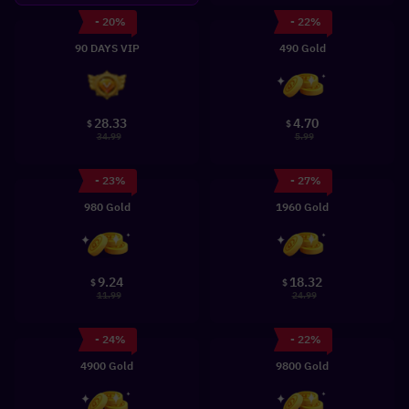
- 20%
- 22%
90 DAYS VIP
490 Gold
28.33
4.70
$
$
34.99
5.99
- 23%
- 27%
980 Gold
1960 Gold
9.24
18.32
$
$
11.99
24.99
- 24%
- 22%
4900 Gold
9800 Gold