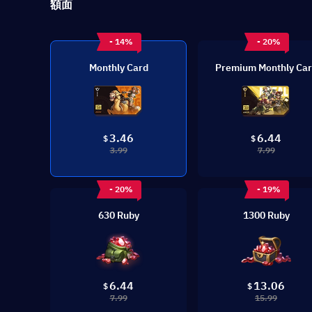
額面
- 14%
- 20%
Monthly Card
Premium Monthly Ca
3.46
6.44
$
$
3.99
7.99
- 20%
- 19%
630 Ruby
1300 Ruby
6.44
13.06
$
$
7.99
15.99