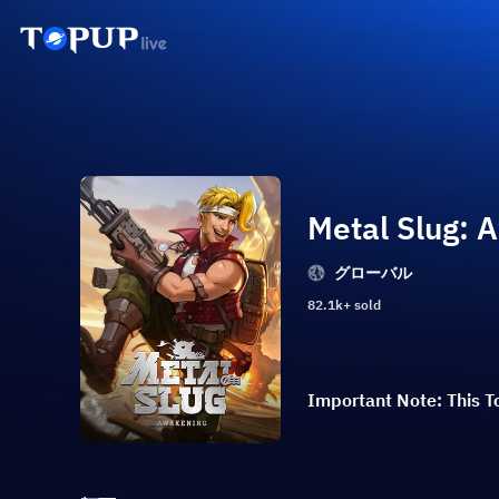
Metal Slug: 
グローバル
82.1k+ sold
Important Note: This To