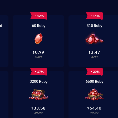
- 12%
- 14%
rd
60 Ruby
310 Ruby
0.79
3.47
$
$
0.89
3.99
- 17%
- 20%
3200 Ruby
6500 Ruby
33.58
64.40
$
$
39.99
79.99