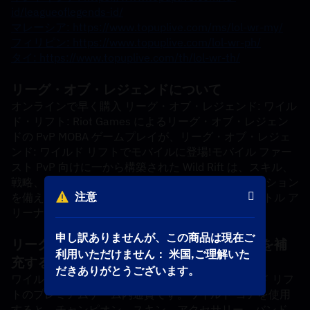
id/leagueoflegends-id/
マレーシア: https://www.topuplive.com/ms/lol-wr-my/
フィリピン: https://www.topuplive.com/lol-wr-ph/
タイ: https://www.topuplive.com/th/lol-wr-th/
リーグ・オブ・レジェンドについて
オンラインで早く購入 リーグ・オブ・レジェンド: ワイル
ド・リフト: Riot Games によるリーグ・オブ・レジェン
ドの PvP MOBA ゲームプレイが、リーグ・オブ・レジェ
ンド: ワイルド リフトでモバイルに登場!モバイル ファー
スト PvP 向けに一から構築された Wild Rift は、スキル、
戦略、戦闘感覚が試されるエキサイティングなアクション
注意
を備えた 5 対 5 のマルチプレイヤー オンライン バトル ア
リーナ (MOBA) ゲームです。
申し訳ありませんが、この商品は現在ご
リーグ・オブ・レジェンドのワイルドコアを補
利用いただけません： 米国,ご理解いた
充する必要があるのはなぜですか?
だきありがとうございます。
ワイルド コアは、リーグ オブ レジェンド: ワイルド リフ
トのプレミアムゲーム内通貨です。ワイルド コアを使用
すると、チャンピオン、スキン、アクセサリー、バンド