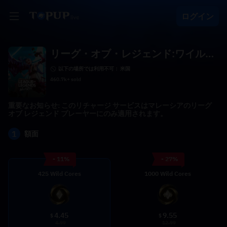
ログイン
リーグ・オブ・レジェンド:ワイルド
リフト(MY)
以下の場所では利用不可： 米国
460.7k+ sold
重要なお知らせ: このリチャージ サービスはマレーシアのリーグ
オブ レジェンド プレーヤーにのみ適用されます。
1
額面
- 11%
- 27%
425 Wild Cores
1000 Wild Cores
4.45
9.55
$
$
4.99
12.99