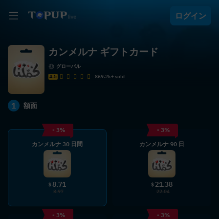
ログイン
カンメルナ ギフトカード
グローバル
4.5
869.2k+ sold
1
額面
- 3%
- 3%
カンメルナ 30 日間
カンメルナ 90 日
8.71
21.38
$
$
8.97
22.04
- 3%
- 3%