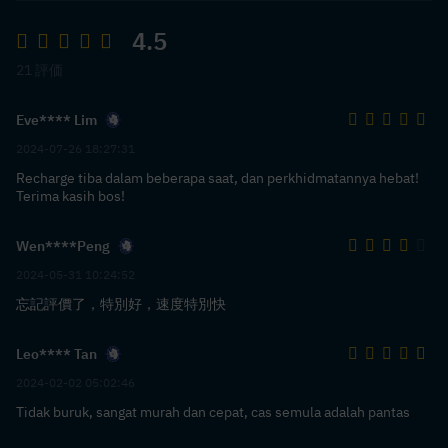
4.5
21 評価
Eve**** Lim
2024-07-26 18:27:31
Recharge tiba dalam beberapa saat, dan perkhidmatannya hebat!
Terima kasih bos!
Wen****Peng
2024-05-31 10:24:52
忘記評價了，特別好，速度特別快
Leo**** Tan
2024-02-02 05:02:46
Tidak buruk, sangat murah dan cepat, cas semula adalah pantas