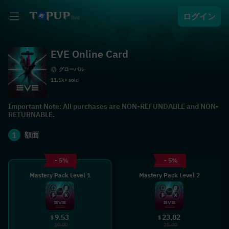
ログイン
EVE Online Card
グローバル
11.1k+ sold
Important Note: All purchases are NON-REFUNDABLE and NON-
RETURNABLE.
1
額面
- 5%
- 5%
Mastery Pack Level 1
Mastery Pack Level 2
9.53
23.82
$
$
10.00
25.00