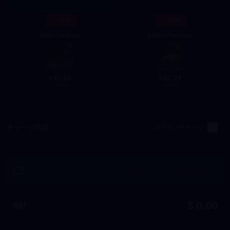
- 15%
- 18%
5700 Platinum
11500 Platinum
42.65
82.94
$
$
49.99
99.99
チャージ方法
ログインチャージ
引き換える
$ 0.00
合計