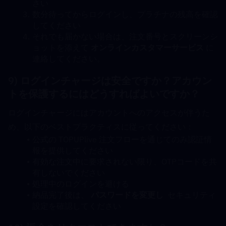
さい
数分待ってからログインし、プラチナの残高を確認
してください
それでも届かない場合は、注文番号とスクリーンシ
ョットを添えて 
オンラインカスタマーサービス
 に
連絡してください。
9) ログインチャージは安全ですか？アカウン
トを保護するにはどうすればよいですか？
ログインチャージにはアカウントへのアクセスが伴うた
め、以下のベストプラクティスに従ってください：
公式の TOPUPlive 注文フローを通じてのみ認証情
報を提供してください
有効な注文中に要求されない限り、OTPコードを共
有しないでください
処理中のログインを避ける
納品完了後は、 
パスワードを変更し
  セキュリティ
設定を確認してください