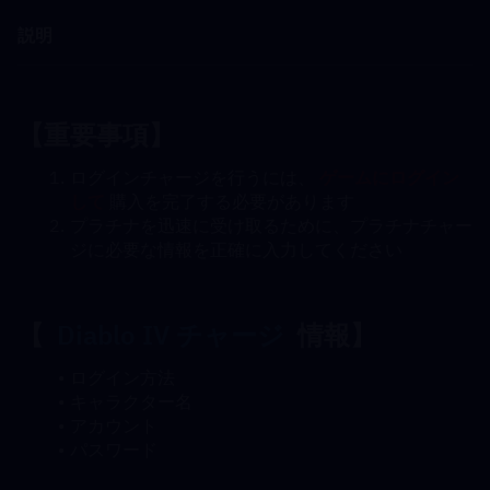
説明
【重要事項】
ログインチャージを行うには、 
ゲームにログイン
して
 購入を完了する必要があります
プラチナを迅速に受け取るために、プラチナチャー
ジに必要な情報を正確に入力してください
【  
Diablo IV チャージ
  情報】
ログイン方法
キャラクター名
アカウント
パスワード