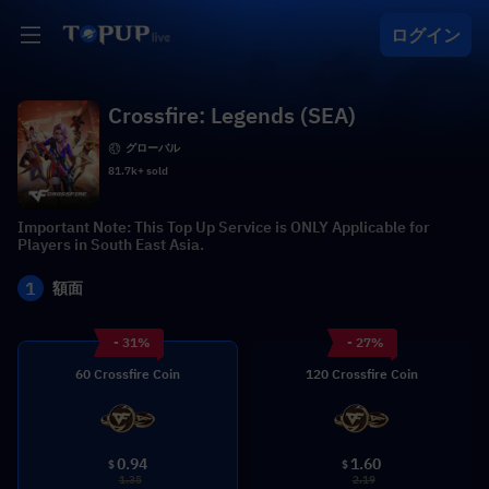
ログイン
Crossfire: Legends (SEA)
グローバル
81.7k+ sold
Important Note: This Top Up Service is ONLY Applicable for
Players in South East Asia.
1
額面
- 31%
- 27%
60 Crossfire Coin
120 Crossfire Coin
0.94
1.60
$
$
1.35
2.19