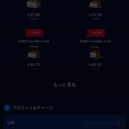
17.40
25.19
$
$
25.99
39.59
- 35%
- 37%
2580 Crossfire Coin
3280 Crossfire Coin
30.73
41.97
$
$
46.59
65.99
もっと見る
2
アカウントをチャージ
UID