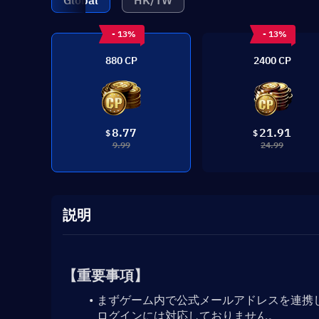
Global
HK/TW
- 13%
- 13%
880 CP
2400 CP
8.77
21.91
$
$
9.99
24.99
説明
【重要事項】
まずゲーム内で公式メールアドレスを連携
ログインには対応しておりません。