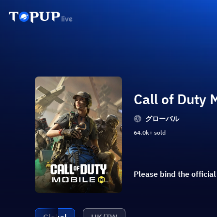
Call of Duty 
グローバル
64.0k+ sold
Please bind the official