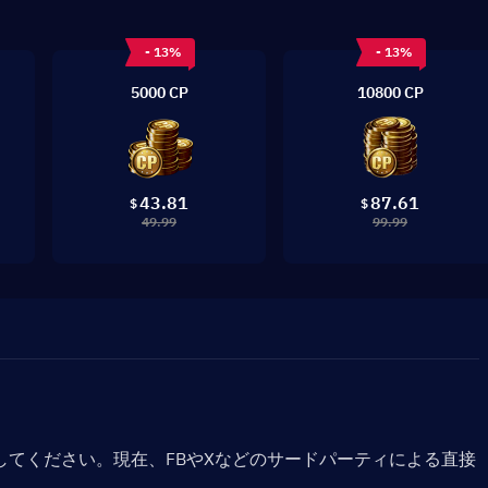
- 13%
- 13%
5000 CP
10800 CP
43.81
87.61
$
$
49.99
99.99
してください。現在、FBやXなどのサードパーティによる直接