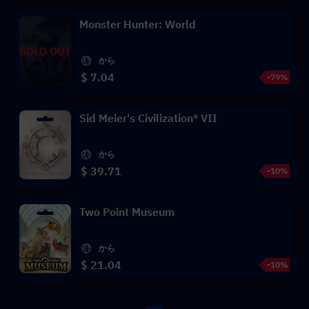
Monster Hunter: World
SOLD OUT
から
$ 7.04
-79%
Sid Meier's Civilization® VII
から
$ 39.71
-10%
Two Point Museum
から
$ 21.04
-10%