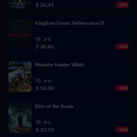
$ 26.41
-10%
Kingdom Come: Deliverance II
SOLD OUT
から
$ 30.82
-10%
Monster Hunter Wilds
から
$ 50.08
-10%
Rise of the Ronin
から
$ 33.19
-10%