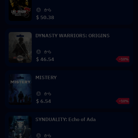
から
$ 50.38
DYNASTY WARRIORS: ORIGINS
から
$ 46.54
-10%
MISTERY
から
$ 6.54
-10%
SYNDUALITY: Echo of Ada
から