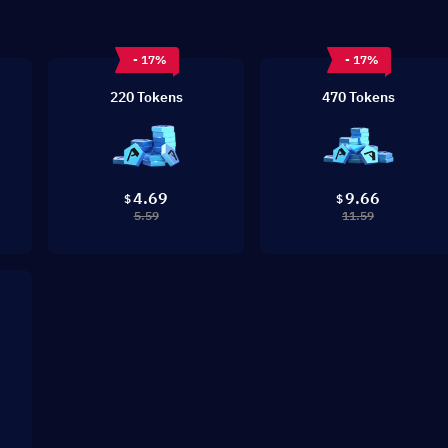
- 17%
- 17%
220 Tokens
470 Tokens
4.69
9.66
$
$
5.59
11.59