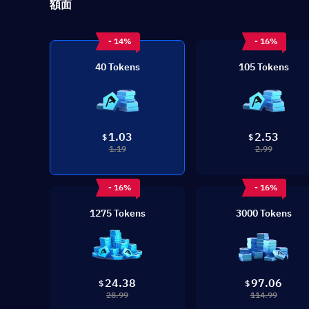
額面
- 14%
- 16%
40 Tokens
105 Tokens
1.03
2.53
$
$
1.19
2.99
- 16%
- 16%
1275 Tokens
3000 Tokens
24.38
97.06
$
$
28.99
114.99