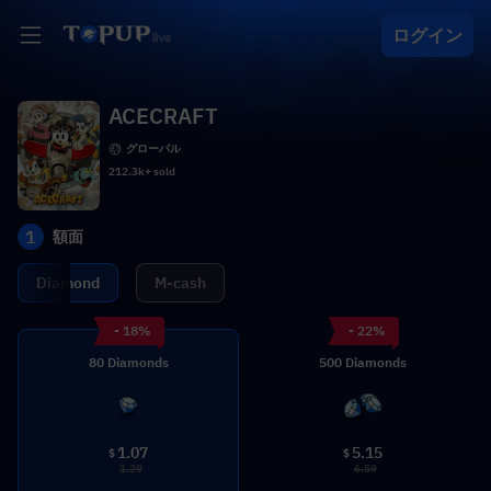
ログイン
ACECRAFT
グローバル
212.3k+ sold
1
額面
Diamond
M-cash
- 18%
- 22%
80 Diamonds
500 Diamonds
1.07
5.15
$
$
1.29
6.59