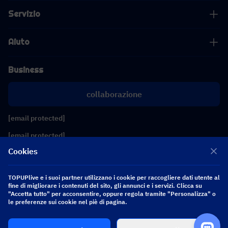
Servizio
Aiuto
Business
collaborazione
[email protected]
[email protected]
Cookies
Seguici
TOPUPlive e i suoi partner utilizzano i cookie per raccogliere dati utente al
fine di migliorare i contenuti del sito, gli annunci e i servizi. Clicca su
"Accetta tutto" per acconsentire, oppure regola tramite "Personalizza" o
Copyright 2026 SEA WHALE TECHNOLOGY PTE.LTD. All Rights Reserved.
le preferenze sui cookie nel piè di pagina.