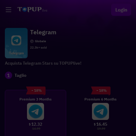
Login
Telegram
Globale
22.3k+ sold
Acquista Telegram Stars su TOPUPlive!
1
Taglio
- 18%
- 18%
Premium 3 Months
Premium 6 Months
12.32
16.45
$
$
14.99
19.99