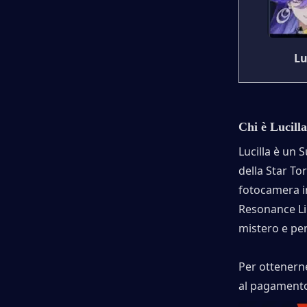
Lu
Chi è Lucill
Lucilla è un 
della Star To
fotocamera in
Resonance Li
mistero e per
Per ottenern
al pagament