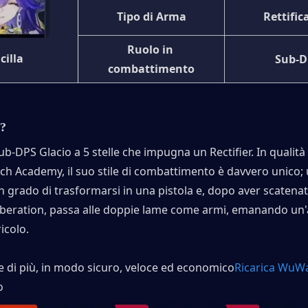
Tipo di Arma
Rettific
Ruolo in 
cilla
Sub-D
combattimento
a?
Sub-DPS Glacio a 5 stelle che impugna un Rectifier. In qualità 
rch Academy, il suo stile di combattimento è davvero unico; u
 grado di trasformarsi in una pistola e, dopo aver scatenato
beration, passa alle doppie lame come armi, emanando un'ar
icolo.
e di più, in modo sicuro, veloce ed economico
Ricarica WuW
o