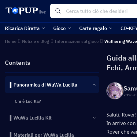
Ricarica Diretta
Gioco
Carte regalo
CD-KE
Home
Notizie e Blog
Informazioni sul gioco
Wuthering Wave
Guida all
Contents
Echi, Ar
▍Panoramica di WuWa Lucilla
Sam
2026-0
Chi è Lucilla?
Saluti, Rover!
▍WuWa Lucilla Kit
In arrivo con
Rover che va
▍Materiali per WuWa Lucilla