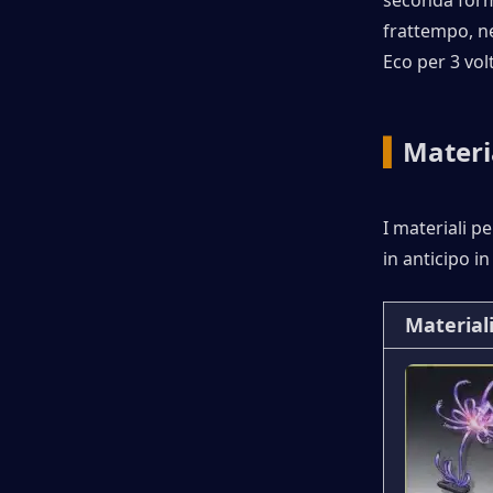
seconda form
frattempo, ne
Eco per 3 vol
▍
Materi
I materiali pe
in anticipo in
Materiali