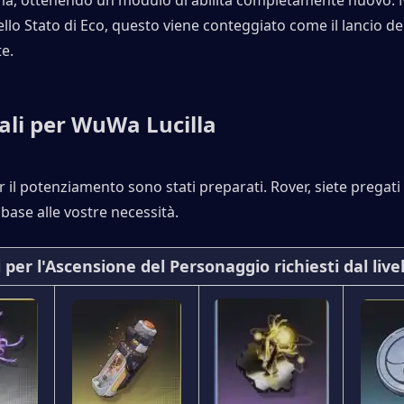
a, ottenendo un modulo di abilità completamente nuovo. N
llo Stato di Eco, questo viene conteggiato come il lancio dell'
te.
ali per WuWa Lucilla
r il potenziamento sono stati preparati. Rover, siete pregati 
 base alle vostre necessità.
 per l'Ascensione del Personaggio richiesti dal livel