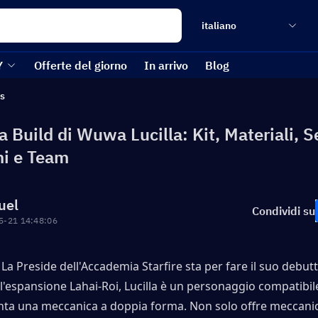
italiano
Y
Offerte del giorno
In arrivo
Blog
s
a Build di Wuwa Lucilla: Kit, Materiali, S
mi e Team
uel
Condividi su
5-21 14:48:06
 La Preside dell'Accademia Starfire sta per fare il suo debutto
 l'espansione Lahai-Roi, Lucilla è un personaggio compatibile
nta una meccanica a doppia forma. Non solo offre meccanich