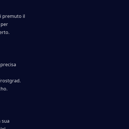
i premuto il 
per 
erto.
precisa 
 Frostgrad.
cho.
 sua 