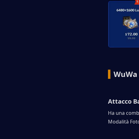
▍
WuWa L
Attacco B
Ha una combo 
Modalità Fot