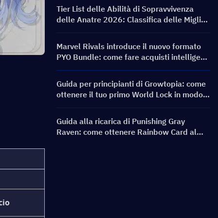
banner e ricompense
Tier List delle Abilità di Sopravvivenza
delle Anatre 2026: Classifica delle Migliori
Abilità e Guida alle Build
Marvel Rivals introduce il nuovo formato
PYO Bundle: come fare acquisti intelligenti
nell'aggiornamento del negozio della
Stagione 9.5
Guida per principianti di Growtopia: come
ottenere il tuo primo World Lock in modo
rapido e sicuro
Guida alla ricarica di Punishing Gray
Raven: come ottenere Rainbow Card al
miglior prezzo?
cio