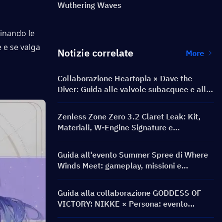
Wuthering Waves
inando le 
 e se valga 
Notizie correlate
More
Collaborazione Heartopia × Dave the
Diver: Guida alle valvole subacquee e alle
ricompense
Zenless Zone Zero 3.2 Claret Leak: Kit,
Materiali, W-Engine Signature e
Mindscape Cinema
Guida all'evento Summer Spree di Where
Winds Meet: gameplay, missioni e
ricompense
Guida alla collaborazione GODDESS OF
VICTORY: NIKKE × Persona: evento
PERSONA ON FRONTLINE, personaggi,