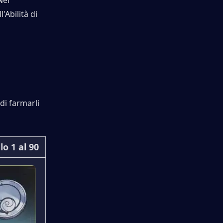
el 
Abilità di 
di farmarli 
lo 1 al 90