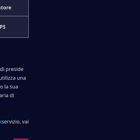
atore
PS
di preside 
tilizza una 
 la sua 
ia di 
a
servizio, vai 