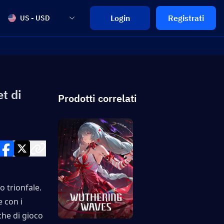
Login
Registrati
US - USD
et di
Prodotti correlati
 trionfale. 
 con i 
e di gioco 