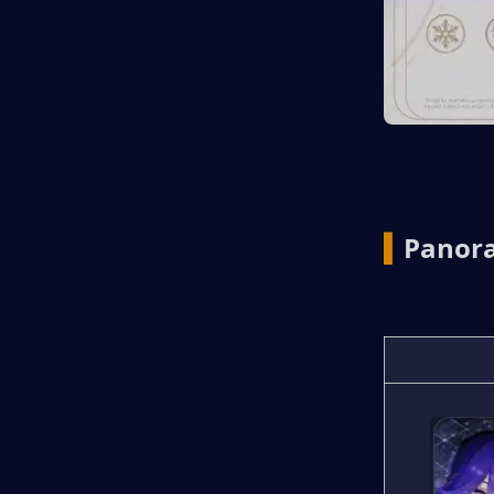
▍
Panora