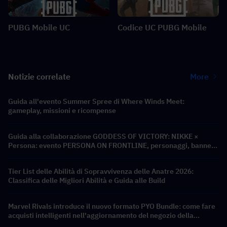
PUBG Mobile UC
Codice UC PUBG Mobile
Notizie correlate
More
Guida all'evento Summer Spree di Where Winds Meet:
gameplay, missioni e ricompense
Guida alla collaborazione GODDESS OF VICTORY: NIKKE ×
Persona: evento PERSONA ON FRONTLINE, personaggi, banner
e ricompense
Tier List delle Abilità di Sopravvivenza delle Anatre 2026:
Classifica delle Migliori Abilità e Guida alle Build
Marvel Rivals introduce il nuovo formato PYO Bundle: come fare
acquisti intelligenti nell'aggiornamento del negozio della
Stagione 9.5