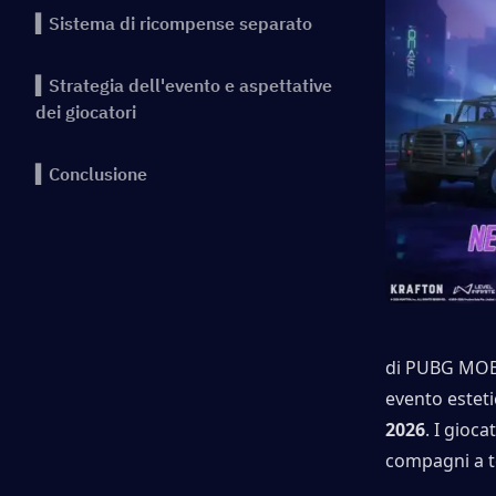
▍Sistema di ricompense separato
▍Strategia dell'evento e aspettative
dei giocatori
▍Conclusione
di PUBG MOB
evento estetic
2026
. I gioc
compagni a te