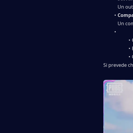
Un outf
Compag
Un com
Si prevede ch