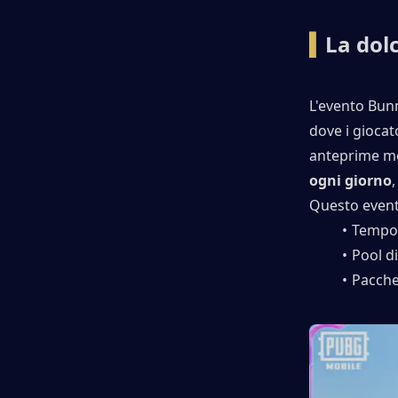
▍
La dol
L'evento Bun
dove i giocat
anteprime mo
ogni giorno
Questo event
Tempo 
Pool di
Pacchet