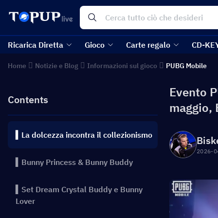
Ricarica Diretta
Gioco
Carte regalo
CD-KE
Home
Notizie e Blog
Informazioni sul gioco
PUBG Mobile
Evento P
Contents
maggio, 
▍La dolcezza incontra il collezionismo
Bisk
2026-0
▍Bunny Princess & Bunny Buddy
▍Set Dream Crystal Buddy e Bunny
Lover