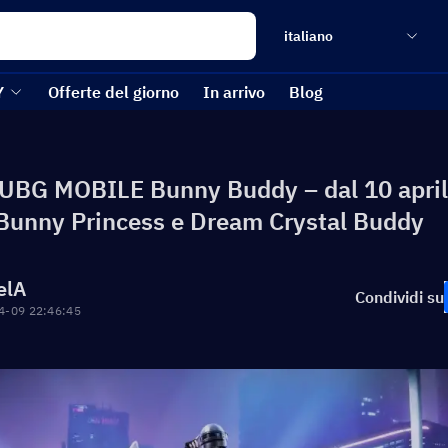
italiano
Y
Offerte del giorno
In arrivo
Blog
UBG MOBILE Bunny Buddy – dal 10 april
Bunny Princess e Dream Crystal Buddy
elA
Condividi su
4-09 22:46:45