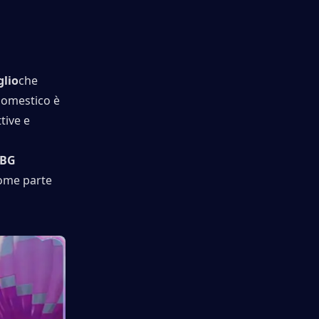
glio
che 
omestico è 
ive e 
BG 
ome parte 