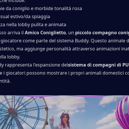
 che include:
ie da coniglio e morbide tonalità rosa
asual estivo/da spiaggia
za nella lobby pulita e animata
so arriva il 
Amico Coniglietto
, un 
piccolo compagno coni
l giocatore come parte del sistema Buddy. Questo animale d
etico, ma aggiunge personalità attraverso animazioni inatt
lla lobby.
dy rappresenta l'espansione del
sistema di compagni di PU
ve i giocatori possono mostrare i propri animali domestici c
ntità.