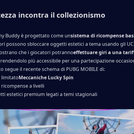
cezza incontra il collezionismo
ny Buddy è progettato come un
sistema di ricompense basa
ori possono sbloccare oggetti estetici a tema usando gli UC.
strano che i giocatori potranno
effettuare giri a una tarif
, rendendolo più accessibile per una partecipazione occasio
o segue il recente schema di PUBG MOBILE di:
limitato
Meccaniche Lucky Spin
 ricompense a livelli
ti estetici premium legati a temi stagionali