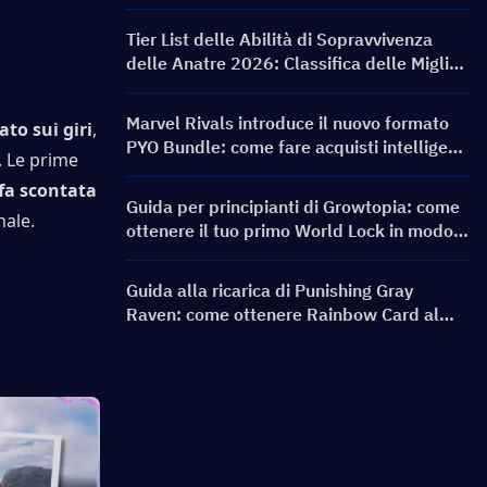
PERSONA ON FRONTLINE, personaggi,
banner e ricompense
Tier List delle Abilità di Sopravvivenza
delle Anatre 2026: Classifica delle Migliori
Abilità e Guida alle Build
Marvel Rivals introduce il nuovo formato
to sui giri
, 
PYO Bundle: come fare acquisti intelligenti
 Le prime 
nell'aggiornamento del negozio della
fa scontata 
Stagione 9.5
Guida per principianti di Growtopia: come
nale.
ottenere il tuo primo World Lock in modo
rapido e sicuro
Guida alla ricarica di Punishing Gray
Raven: come ottenere Rainbow Card al
miglior prezzo?