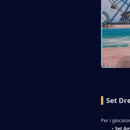
▍
Set Dr
Per i giocato
Set Am