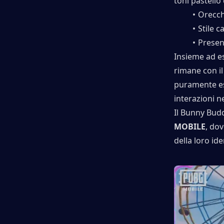
toni pastello
Orecch
Stile c
Presen
Insieme ad es
rimane con i
puramente est
interazioni ne
Il Bunny Bud
MOBILE
, do
della loro ide