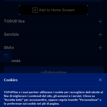
TOPUP live
Servizio
Aiuto
Business
collaborazione
Cookies
[email protected]
[email protected]
TOPUPlive e i suoi partner utilizzano i cookie per raccogliere dati utente al
fine di migliorare i contenuti del sito, gli annunci e i servizi. Clicca su
"Accetta tutto" per acconsentire, oppure regola tramite "Personalizza" o
Seguici
le preferenze sui cookie nel piè di pagina.