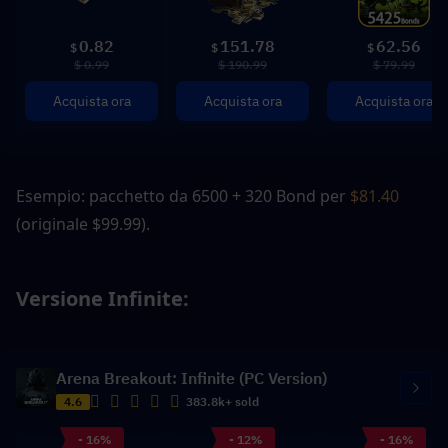
0.82
151.78
62.56
$
$
$
$ 0.99
$ 190.99
$ 79.99
Acquista ora
Acquista ora
Acquista ora
Esempio: pacchetto da 6500 + 320 Bond per
 $81.40
(originale $99.99).
Versione Infinite: 
Arena Breakout: Infinite (PC Version)
4.6
383.8k+ sold
- 16%
- 12%
- 16%