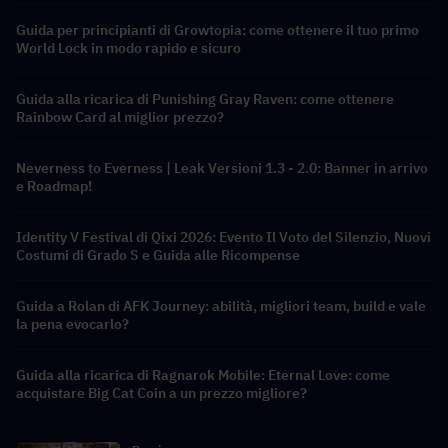
Guida per principianti di Growtopia: come ottenere il tuo primo
World Lock in modo rapido e sicuro
Guida alla ricarica di Punishing Gray Raven: come ottenere
Rainbow Card al miglior prezzo?
Neverness to Everness | Leak Versioni 1.3 - 2.0: Banner in arrivo
e Roadmap!
Identity V Festival di Qixi 2026: Evento Il Voto del Silenzio, Nuovi
Costumi di Grado S e Guida alle Ricompense
Guida a Rolan di AFK Journey: abilità, migliori team, build e vale
la pena evocarlo?
Guida alla ricarica di Ragnarok Mobile: Eternal Love: come
acquistare Big Cat Coin a un prezzo migliore?