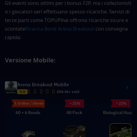
Gli eventi sono ottimi per i bonus F2P, ma i collezionisti 
o i giocatori seri effettuano spesso ricariche. Servizi di 
terze parti come TOPUPlive offrono ricariche sicure e 
scontate
Ricarica Bond Arena Breakout
 con consegna 
rapida:
Versione Mobile: 
Arena Breakout Mobile
5.0
818.6k+ sold
1 Ordine / Utente
- 21%
- 22%
60 + 6 Bonds
All Pack
Biological Hazar