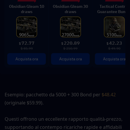
Obsidian Gleam 10
Obsidian Gleam 30
Tactical Control
draws
draws
Guarantee Bundl
72.77
220.89
42.23
$
$
$
$ 85.99
$ 250.99
$ 49.90
Acquista ora
Acquista ora
Acquista ora
Esempio: pacchetto da 5000 + 300 Bond per 
$48.42
(originale $59.99).
Questi offrono un eccellente rapporto qualità-prezzo, 
supportando al contempo ricariche rapide e affidabili 