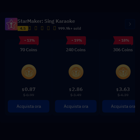
StarMaker: Sing Karaoke
4.5
999.9k+ sold
- 13%
- 19%
- 18%
70 Coins
240 Coins
306 Coins
0.87
2.86
3.63
$
$
$
$ 0.99
$ 3.49
$ 4.39
Acquista ora
Acquista ora
Acquista ora