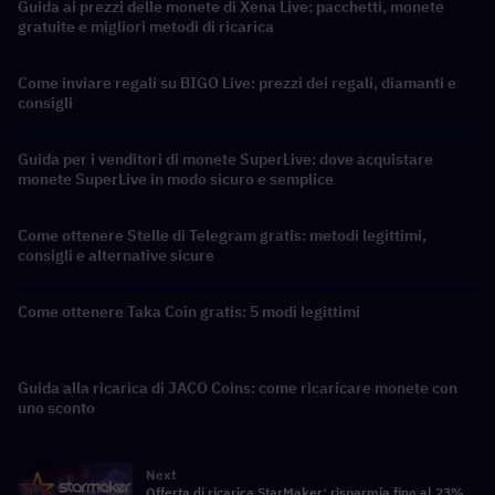
Guida ai prezzi delle monete di Xena Live: pacchetti, monete
gratuite e migliori metodi di ricarica
Come inviare regali su BIGO Live: prezzi dei regali, diamanti e
consigli
Guida per i venditori di monete SuperLive: dove acquistare
monete SuperLive in modo sicuro e semplice
Come ottenere Stelle di Telegram gratis: metodi legittimi,
consigli e alternative sicure
Come ottenere Taka Coin gratis: 5 modi legittimi
Guida alla ricarica di JACO Coins: come ricaricare monete con
uno sconto
Next
Offerta di ricarica StarMaker: risparmia fino al 23%