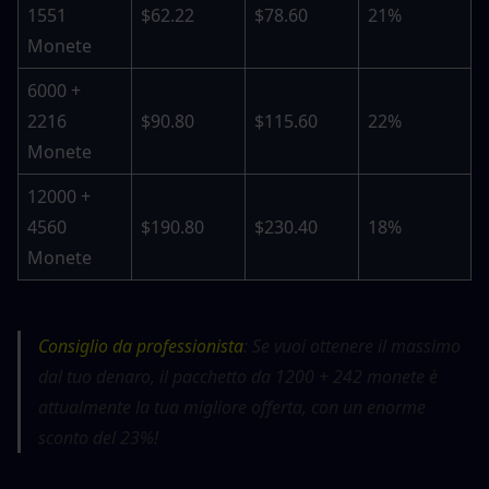
1551 
$62.22
$78.60
21%
Monete
6000 + 
2216 
$90.80
$115.60
22%
Monete
12000 + 
4560 
$190.80
$230.40
18%
Monete
Consiglio da professionista
: Se vuoi ottenere il massimo 
dal tuo denaro, il pacchetto da 1200 + 242 monete è 
attualmente la tua migliore offerta, con un enorme 
sconto del 23%!