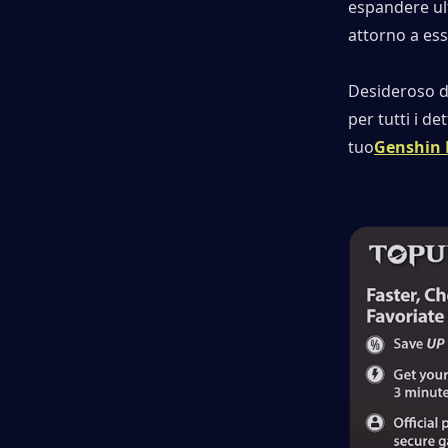
espandere ul
attorno a esso
Desideroso di
per tutti i de
tuo
Genshin 