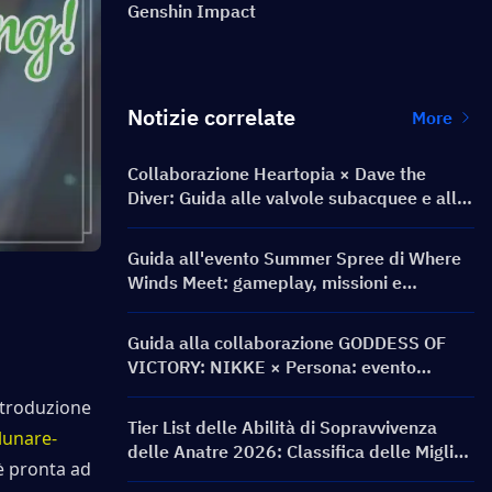
Genshin Impact
Notizie correlate
More
Collaborazione Heartopia × Dave the
Diver: Guida alle valvole subacquee e alle
ricompense
Guida all'evento Summer Spree di Where
Winds Meet: gameplay, missioni e
ricompense
Guida alla collaborazione GODDESS OF
VICTORY: NIKKE × Persona: evento
PERSONA ON FRONTLINE, personaggi,
troduzione 
banner e ricompense
Tier List delle Abilità di Sopravvivenza
lunare-
delle Anatre 2026: Classifica delle Migliori
è pronta ad 
Abilità e Guida alle Build