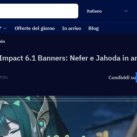
italiano
Y
Offerte del giorno
In arrivo
Blog
hin
Impact 6.1 Banners: Nefer e Jahoda in ar
Condividi su
7:01