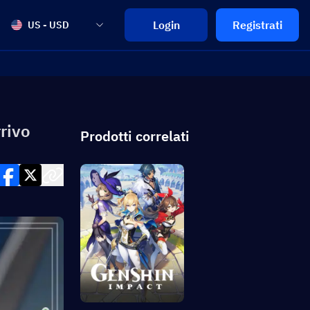
Login
Registrati
US - USD
rivo
Prodotti correlati