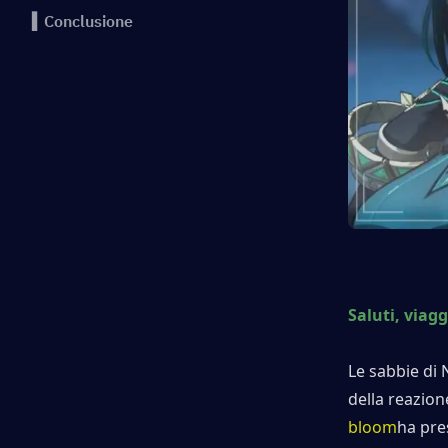
▍Conclusione
Saluti, viagg
Le sabbie di 
della reazion
bloom
ha pres