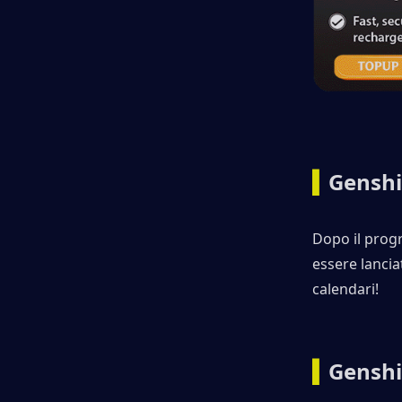
▍
Genshi
Dopo il prog
essere lanci
calendari!
▍
Genshi