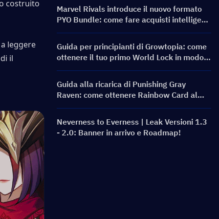
 costruito 
Marvel Rivals introduce il nuovo formato
PYO Bundle: come fare acquisti intelligenti
nell'aggiornamento del negozio della
Stagione 9.5
a leggere 
Guida per principianti di Growtopia: come
ottenere il tuo primo World Lock in modo
i il 
rapido e sicuro
Guida alla ricarica di Punishing Gray
Raven: come ottenere Rainbow Card al
miglior prezzo?
Neverness to Everness | Leak Versioni 1.3
- 2.0: Banner in arrivo e Roadmap!