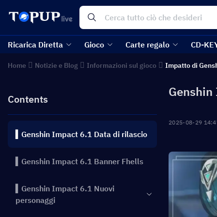
Ricarica Diretta
Gioco
Carte regalo
CD-KE
Home
Notizie e Blog
Informazioni sul gioco
Impatto di Gens
Genshin 
Contents
2025-08-29 14:4
▍Genshin Impact 6.1 Data di rilascio
▍Genshin Impact 6.1 Banner Fhells
▍Genshin Impact 6.1 Nuovi
personaggi