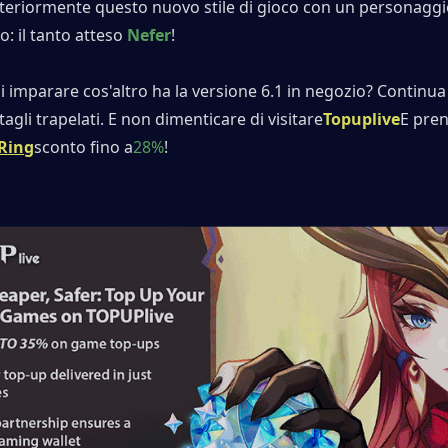
teriormente questo nuovo stile di gioco con un personaggio
: il tanto atteso 
Nefer
!
 imparare cos'altro ha la versione 6.1 in negozio? Continua 
ttagli trapelati. E non dimenticare di visitare
Topuplive
E prend
Ring
sconto fino a
28%
!