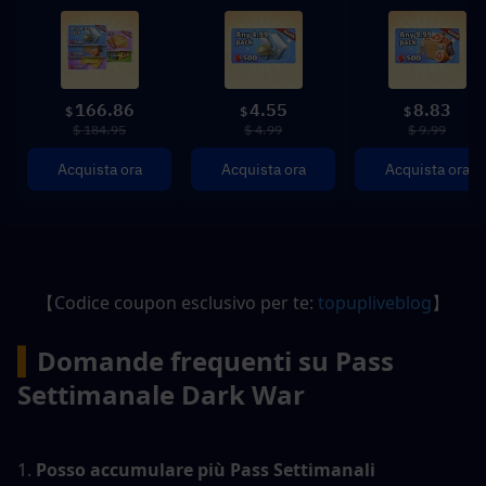
166.86
4.55
8.83
$
$
$
$ 184.95
$ 4.99
$ 9.99
Acquista ora
Acquista ora
Acquista ora
【Codice coupon esclusivo per te: 
topupliveblog
】
▍
Domande frequenti su 
Pass 
Settimanale Dark War
1. 
Posso accumulare più Pass Settimanali 