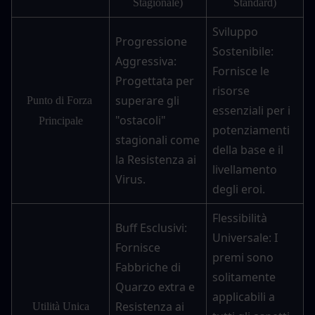
Stagionale)
Standard)
Sviluppo 
Progressione 
Sostenibile: 
Aggressiva: 
Fornisce le 
Progettata per 
risorse 
superare gli 
Punto di Forza 
essenziali per i 
"ostacoli" 
Principale
potenziamenti 
stagionali come 
della base e il 
la Resistenza ai 
livellamento 
Virus.
degli eroi.
Flessibilità 
Buff Esclusivi: 
Universale: I 
Fornisce 
premi sono 
Fabbriche di 
solitamente 
Quarzo extra e 
applicabili a 
Resistenza ai 
Utilità Unica