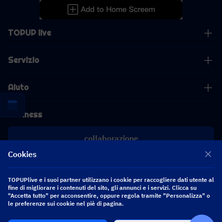
TOPUP live
Servizio
Aiuto
Business
collaborazione
Cookies
[email protected]
[email protected]
TOPUPlive e i suoi partner utilizzano i cookie per raccogliere dati utente al
fine di migliorare i contenuti del sito, gli annunci e i servizi. Clicca su
"Accetta tutto" per acconsentire, oppure regola tramite "Personalizza" o
Seguici
le preferenze sui cookie nel piè di pagina.