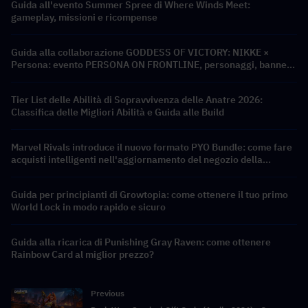
Guida all'evento Summer Spree di Where Winds Meet:
gameplay, missioni e ricompense
Guida alla collaborazione GODDESS OF VICTORY: NIKKE ×
Persona: evento PERSONA ON FRONTLINE, personaggi, banner
e ricompense
Tier List delle Abilità di Sopravvivenza delle Anatre 2026:
Classifica delle Migliori Abilità e Guida alle Build
Marvel Rivals introduce il nuovo formato PYO Bundle: come fare
acquisti intelligenti nell'aggiornamento del negozio della
Stagione 9.5
Guida per principianti di Growtopia: come ottenere il tuo primo
World Lock in modo rapido e sicuro
Guida alla ricarica di Punishing Gray Raven: come ottenere
Rainbow Card al miglior prezzo?
Previous