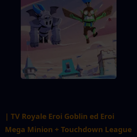
| TV Royale Eroi Goblin ed Eroi 
Mega Minion + Touchdown League