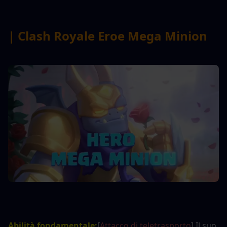
| Clash Royale Eroe Mega Minion
Abilità fondamentale:
[
Attacco di teletrasporto
] Il suo 