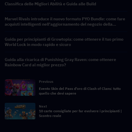
Classifica delle Migliori Abilità e Guida alle Build
Marvel Rivals introduce il nuovo formato PYO Bundle: come fare
acquisti intelligenti nell'aggiornamento del negozio della
Stagione 9.5
Guida per principianti di Growtopia: come ottenere il tuo primo
World Lock in modo rapido e sicuro
Guida alla ricarica di Punishing Gray Raven: come ottenere
Rainbow Card al miglior prezzo?
Previous
Evento Skin del Pass d'oro di Clash of Clans: tutto
quello che devi sapere
Next
10 carte consigliate per far evolvere i principianti |
Scontro reale