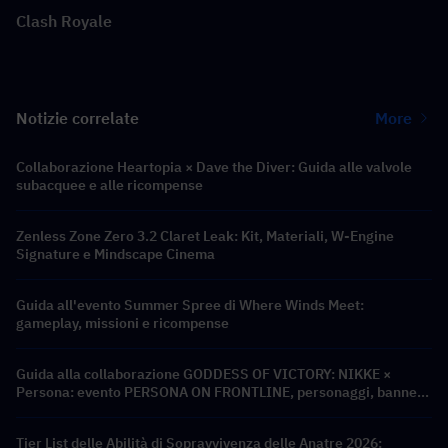
Clash Royale
Notizie correlate
More
Collaborazione Heartopia × Dave the Diver: Guida alle valvole
subacquee e alle ricompense
Zenless Zone Zero 3.2 Claret Leak: Kit, Materiali, W-Engine
Signature e Mindscape Cinema
Guida all'evento Summer Spree di Where Winds Meet:
gameplay, missioni e ricompense
Guida alla collaborazione GODDESS OF VICTORY: NIKKE ×
Persona: evento PERSONA ON FRONTLINE, personaggi, banner
e ricompense
Tier List delle Abilità di Sopravvivenza delle Anatre 2026: