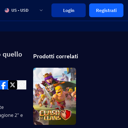
Login
Registrati
US - USD
o quello
Prodotti correlati
e 
gione 2" e 