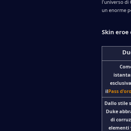
l'universo di
un enorme po
Skin eroe 
Du
Come
istanta
esclusiva
il
Pass d'or
Dallo stile
Duke abbrac
di corru
elementi v