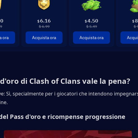
50
6.16
4.50
8
$
$
$
99
$ 6.99
$ 5.49
$ 
a ora
Acquista ora
Acquista ora
Acqui
 d'oro di Clash of Clans vale la pena?
e: Sì, specialmente per i giocatori che intendono impegnarsi
ine.
del Pass d'oro e ricompense progressione