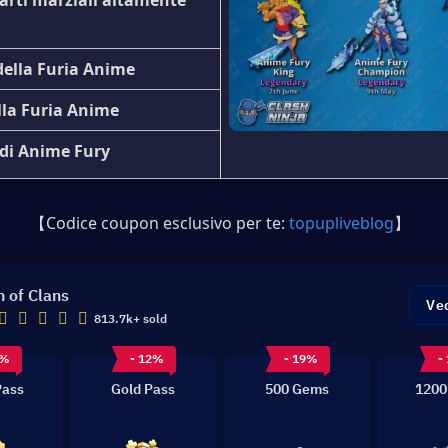
arti marziali altamente 
ella Furia Anime
lla Furia Anime
di Anime Fury
【Codice coupon esclusivo per te: 
topupliveblog
】
h of Clans
Ved
813.7k+ sold
0%
- 12%
- 19%
-
Pass
Gold Pass
500 Gems
1200