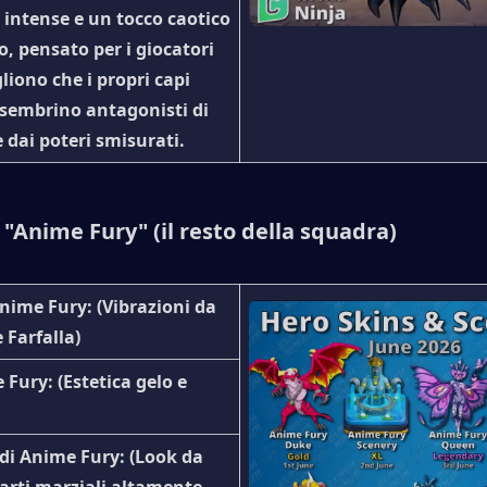
intense e un tocco caotico 
, pensato per i giocatori 
liono che i propri capi 
 sembrino antagonisti di 
dai poteri smisurati.
 "Anime Fury" (il resto della squadra)
Anime Fury
: (Vibrazioni da 
 Farfalla)
e Fury
: (Estetica gelo e 
di Anime Fury
: (Look da 