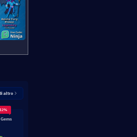
i altro
 12%
 Gems