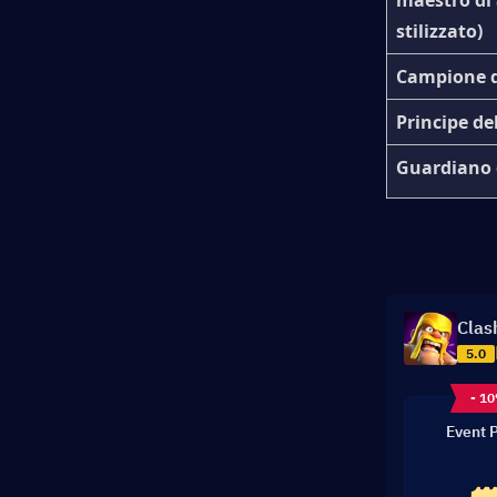
maestro di 
stilizzato)
Campione d
Principe de
Guardiano 
Clas
5.0
- 1
Event 