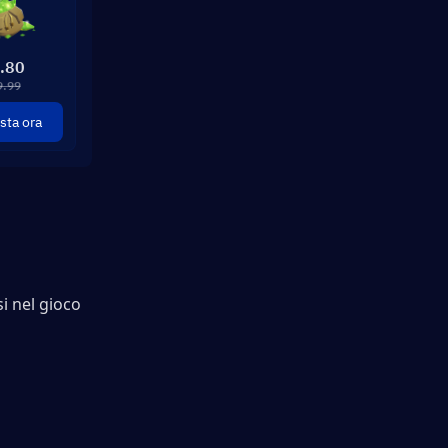
.80
9.99
sta ora
 nel gioco 