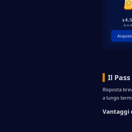
4.
$
$ 4.
Acquist
▍
Il Pass
Risposta brev
a lungo term
Vantaggi 