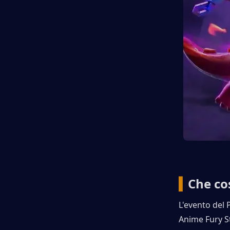
▍
Che cos
L'evento del 
Anime Fury St