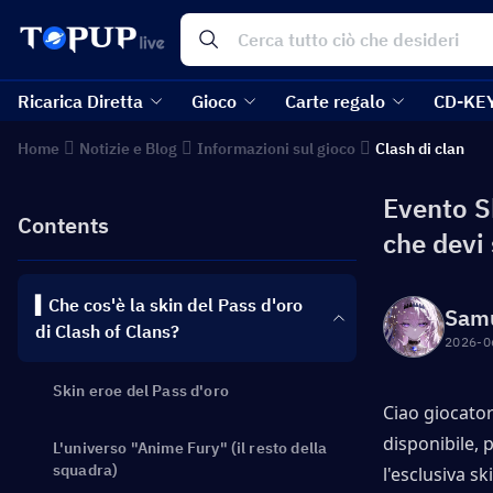
Ricarica Diretta
Gioco
Carte regalo
CD-KE
Home
Notizie e Blog
Informazioni sul gioco
Clash di clan
Evento Sk
Contents
che devi
▍Che cos'è la skin del Pass d'oro
Sam
di Clash of Clans?
2026-0
Skin eroe del Pass d'oro
Ciao giocator
disponibile, 
L'universo "Anime Fury" (il resto della
squadra)
l'esclusiva s