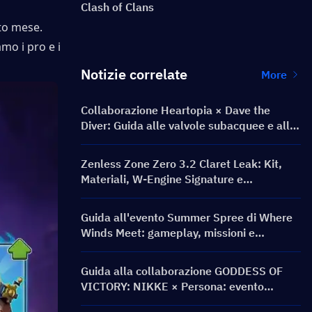
Clash of Clans
to mese. 
mo i pro e i 
Notizie correlate
More
Collaborazione Heartopia × Dave the
Diver: Guida alle valvole subacquee e alle
ricompense
Zenless Zone Zero 3.2 Claret Leak: Kit,
Materiali, W-Engine Signature e
Mindscape Cinema
Guida all'evento Summer Spree di Where
Winds Meet: gameplay, missioni e
ricompense
Guida alla collaborazione GODDESS OF
VICTORY: NIKKE × Persona: evento
PERSONA ON FRONTLINE, personaggi,