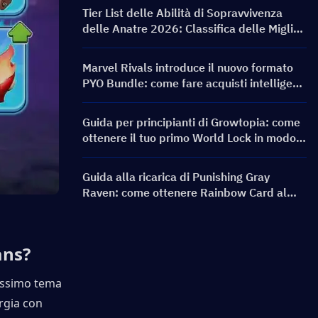
banner e ricompense
Tier List delle Abilità di Sopravvivenza
delle Anatre 2026: Classifica delle Migliori
Abilità e Guida alle Build
Marvel Rivals introduce il nuovo formato
PYO Bundle: come fare acquisti intelligenti
nell'aggiornamento del negozio della
Stagione 9.5
Guida per principianti di Growtopia: come
ottenere il tuo primo World Lock in modo
rapido e sicuro
Guida alla ricarica di Punishing Gray
Raven: come ottenere Rainbow Card al
miglior prezzo?
ans?
issimo tema 
gia con 