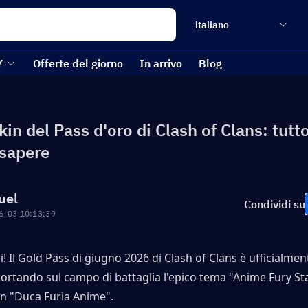
italiano
Y
Offerte del giorno
In arrivo
Blog
in del Pass d'oro di Clash of Clans: tutt
 sapere
uel
Condividi su
6-03 10:13:39
i! Il Gold Pass di giugno 2026 di Clash of Clans è ufficialment
portando sul campo di battaglia l'epico tema "Anime Fury Sta
kin "Duca Furia Anime".