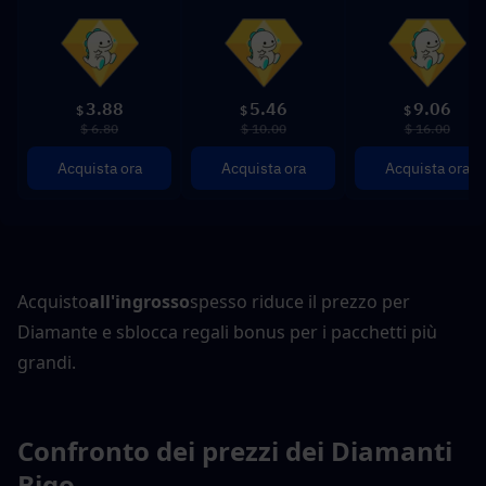
3.88
5.46
9.06
$
$
$
$ 6.80
$ 10.00
$ 16.00
Acquista ora
Acquista ora
Acquista ora
Acquisto
all'ingrosso
spesso riduce il prezzo per 
Diamante e sblocca regali bonus per i pacchetti più 
grandi.
Confronto dei prezzi dei Diamanti 
Bigo