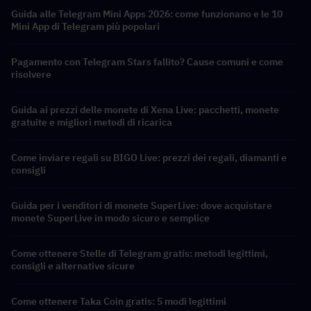
Guida alle Telegram Mini Apps 2026: come funzionano e le 10
Mini App di Telegram più popolari
Pagamento con Telegram Stars fallito? Cause comuni e come
risolvere
Guida ai prezzi delle monete di Xena Live: pacchetti, monete
gratuite e migliori metodi di ricarica
Come inviare regali su BIGO Live: prezzi dei regali, diamanti e
consigli
Guida per i venditori di monete SuperLive: dove acquistare
monete SuperLive in modo sicuro e semplice
Come ottenere Stelle di Telegram gratis: metodi legittimi,
consigli e alternative sicure
Come ottenere Taka Coin gratis: 5 modi legittimi