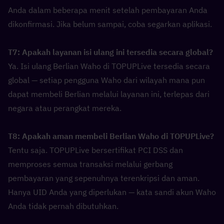
Anda dalam beberapa menit setelah pembayaran Anda 
dikonfirmasi. Jika belum sampai, coba segarkan aplikasi.
T7: Apakah layanan isi ulang ini tersedia secara global?  
Ya. Isi ulang Berlian Waho di TOPUPLive tersedia secara 
global — setiap pengguna Waho dari wilayah mana pun 
dapat membeli Berlian melalui layanan ini, terlepas dari 
negara atau perangkat mereka.
T8: Apakah aman membeli Berlian Waho di TOPUPLive?  
Tentu saja. TOPUPLive bersertifikat PCI DSS dan 
memproses semua transaksi melalui gerbang 
pembayaran yang sepenuhnya terenkripsi dan aman. 
Hanya UID Anda yang diperlukan — kata sandi akun Waho 
Anda tidak pernah dibutuhkan.