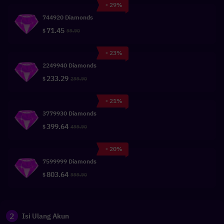
- 29%
744920 Diamonds
71.45
$
99.90
- 23%
2249940 Diamonds
233.29
$
299.90
- 21%
3779930 Diamonds
399.64
$
499.90
- 20%
7599999 Diamonds
803.64
$
999.90
2
Isi Ulang Akun