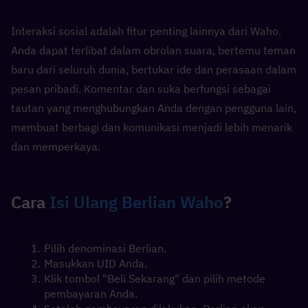
Interaksi sosial adalah fitur penting lainnya dari Waho. 
Anda dapat terlibat dalam obrolan suara, bertemu teman 
baru dari seluruh dunia, bertukar ide dan perasaan dalam 
pesan pribadi. Komentar dan suka berfungsi sebagai 
tautan yang menghubungkan Anda dengan pengguna lain, 
membuat berbagi dan komunikasi menjadi lebih menarik 
dan memperkaya.
Cara 
Isi Ulang Berlian Waho
?
Pilih denominasi Berlian.
Masukkan UID Anda.
Klik tombol "Beli Sekarang" dan pilih metode 
pembayaran Anda.