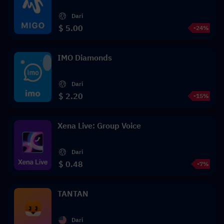
Dari
$ 5.00
-24%
IMO Diamonds
Dari
$ 2.20
-15%
Xena Live: Group Voice
Dari
$ 0.48
-7%
TANTAN
Dari