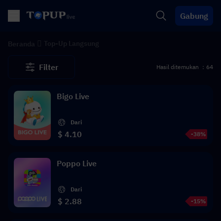
Gabung
Top-Up Langsung
Beranda
Filter
Hasil ditemukan ：64
Bigo Live
Dari
$ 4.10
-38%
Poppo Live
Dari
$ 2.88
-15%