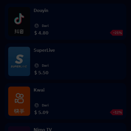
Douyin
Dari
$ 4.80
-21%
SuperLive
Dari
$ 5.50
Kwai
Dari
$ 5.09
-12%
Nimo TV