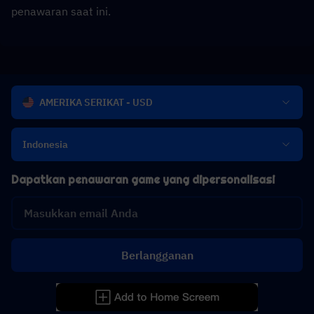
penawaran saat ini.
AMERIKA SERIKAT - USD
Indonesia
Dapatkan penawaran game yang dipersonalisasi
Berlangganan