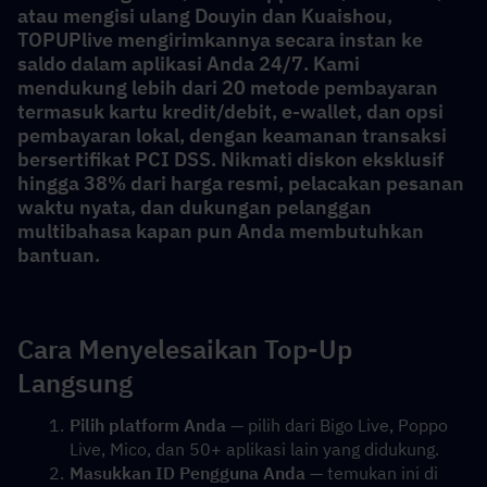
atau mengisi ulang Douyin dan Kuaishou, 
TOPUPlive mengirimkannya secara instan ke 
saldo dalam aplikasi Anda 24/7. Kami 
mendukung lebih dari 20 metode pembayaran 
termasuk kartu kredit/debit, e-wallet, dan opsi 
pembayaran lokal, dengan keamanan transaksi 
bersertifikat PCI DSS. Nikmati diskon eksklusif 
hingga 38% dari harga resmi, pelacakan pesanan 
waktu nyata, dan dukungan pelanggan 
multibahasa kapan pun Anda membutuhkan 
bantuan.
Cara Menyelesaikan Top-Up 
Langsung
Pilih platform Anda
 — pilih dari Bigo Live, Poppo 
Live, Mico, dan 50+ aplikasi lain yang didukung.
Masukkan ID Pengguna Anda
 — temukan ini di 