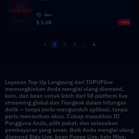
SOLD OUT
Dari
$ 5.50
-33%
1
2
3
...
Layanan Top-Up Langsung dari TOPUPlive 
memungkinkan Anda mengisi ulang diamond, 
koin, dan bean untuk lebih dari 58 platform live 
streaming global dan Tiongkok dalam hitungan 
detik — tanpa perlu mengunduh aplikasi, tanpa 
perlu menautkan akun. Cukup masukkan ID 
Pengguna Anda, pilih paket, dan selesaikan 
pembayaran yang aman. Baik Anda mengisi ulang 
diamond Bigo Live, bean Poppo Live, koin Mico, 