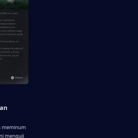
an 
n meminum 
ni menguji 