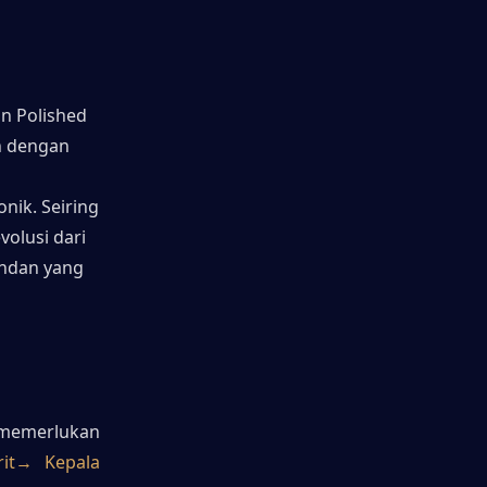
n Polished 
 dengan 
ik. Seiring 
olusi dari 
ndan yang 
 memerlukan 
rit→ Kepala 