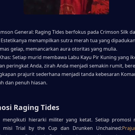
imson General: Raging Tides berfokus pada Crimson Silk da
 Estetikanya menampilkan sutra merah tua yang dipadukan
emas gelap, memancarkan aura otoritas yang mulia.
 Khas: Setiap murid membawa Labu Kayu Pir Kuning yang ikon
an peringkat Anda, zirah Anda menjadi semakin rumit, berev
gkapan prajurit sederhana menjadi tanda kebesaran Koma
h dan penuh hiasan.
mosi Raging Tides
 mengikuti hierarki militer yang ketat. Setiap promosi
n misi Trial by the Cup dan Drunken Unchained:
Praju