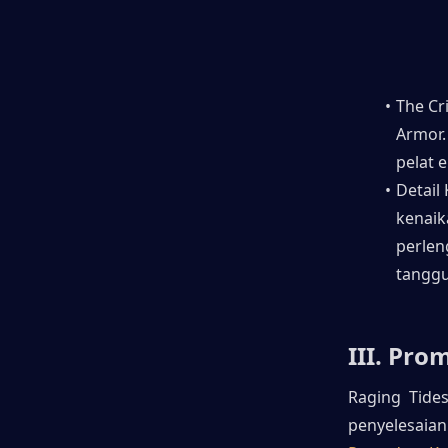
The Cr
Armor.
pelat 
Detail
kenaik
perlen
tanggu
III. Pro
Raging Tides
penyelesaia