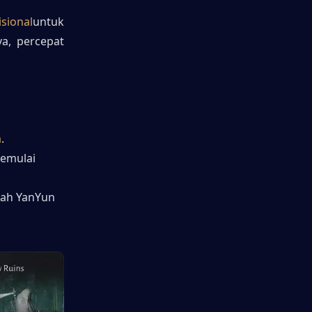
isional
untuk 
a, percepat 
a
.
emulai 
pah YanYun 