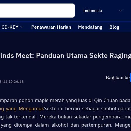
Indonesia
CD-KEY
Penawaran Harian
Mendatang
Blog
nds Meet: Panduan Utama Sekte Raging
Bagikan ke
5-11 10:26:18
amparan pohon maple merah yang luas di Qin Chuan pada
ng yang Mengamuk
Sekte ini berdiri sebagai simbol gaira
g tak terkendali. Mereka bukan sekadar pengembara; me
t yang ditempa dalam alkohol dan pertempuran. Mengen