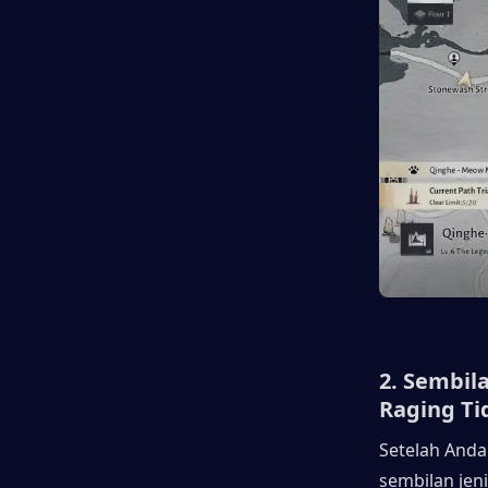
2. Sembil
Raging Ti
Setelah And
sembilan jeni