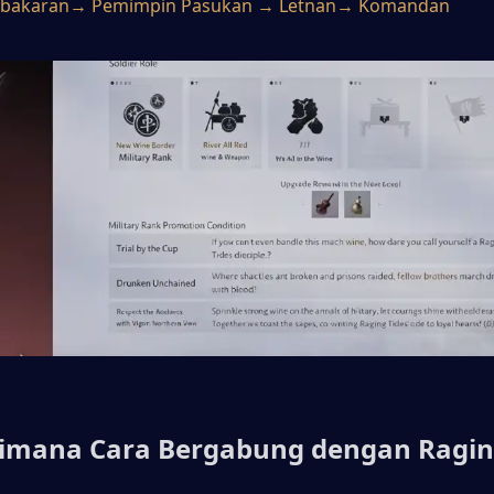
bakaran→ Pemimpin Pasukan → Letnan→ Komandan
aimana Cara Bergabung dengan Ragin