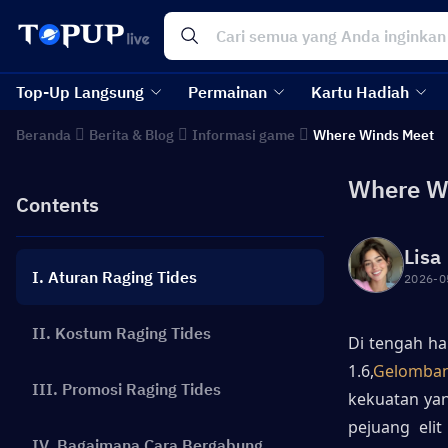
Top-Up Langsung
Permainan
Kartu Hadiah
Beranda
Berita & Blog
Informasi game
Where Winds Meet
Where Wi
Contents
Lisa
I. Aturan Raging Tides
2026-0
II. Kostum Raging Tides
Di tengah h
1.6,
Gelomba
III. Promosi Raging Tides
kekuatan yan
pejuang eli
IV. Bagaimana Cara Bergabung