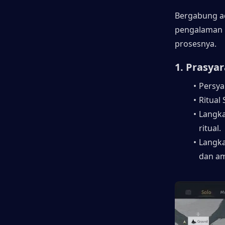
Bergabung ad
pengalaman
prosesnya.
1. Prasya
Persya
Ritual
Langka
ritual.
Langka
dan amb