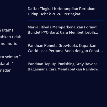
PERSONA ON FRONTLINE, Karakter,
Banner & Hadiah
Daftar Tingkat Keterampilan Bertahan
Hidup Bebek 2026: Peringkat
Keterampilan Terbaik dan Panduan Build
Marvel Rivals Memperkenalkan Format
n utama 
Bundel PYO Baru: Cara Membeli Lebih
ahkan tidak 
Cerdas di Pembaruan Toko Musim 9.5
imu murid 
Panduan Pemula Growtopia: Dapatkan
World Lock Pertama Anda dengan Cepat &
Aman
a seiman." 
arah," 
Panduan Top Up Punishing Gray Raven:
Bagaimana Cara Mendapatkan Rainbow
medan 
Card dengan Harga Lebih Murah?