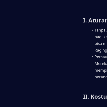
I. Atura
Tanpa 
bagi k
bisa m
Raging
Persau
Mereka
mempri
perang
II. Kost