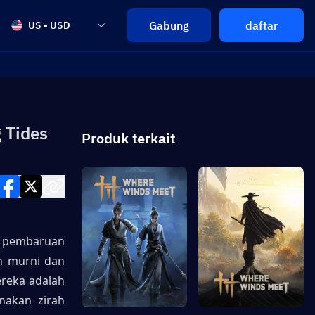
Gabung
daftar
US - USD
 Tides
Produk terkait
 pembaruan 
h murni dan 
reka adalah 
akan zirah 