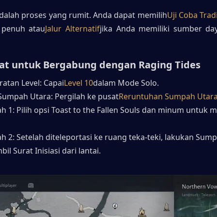
alah proses yang rumit. Anda dapat memilih
Uji Coba Trad
 penuh atau
Jalur Alternatif
jika Anda memiliki sumber day
rat untuk Bergabung dengan Raging Tides
ratan Level: Capai
Level 10
dalam Mode Solo.
 Sumpah Utara: Pergilah ke pusat
Reruntuhan Sumpah Utar
h 1: Pilih opsi Toast to the Fallen Souls dan minum untuk m
h 2: Setelah diteleportasi ke ruang teka-teki, lakukan Sum
il Surat Inisiasi dari lantai.