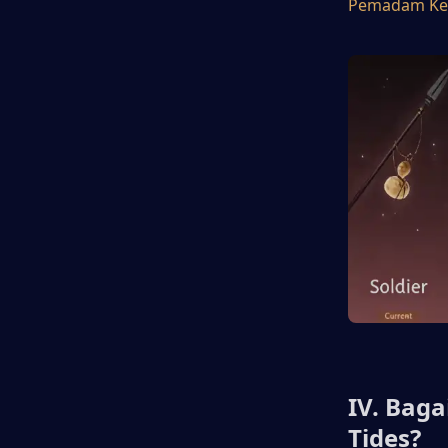
Pemadam Ke
IV. Bag
Tides?