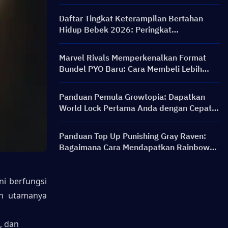
PERSONA ON FRONTLINE, Karakter,
Banner & Hadiah
Daftar Tingkat Keterampilan Bertahan
Hidup Bebek 2026: Peringkat
Keterampilan Terbaik dan Panduan Build
Marvel Rivals Memperkenalkan Format
Bundel PYO Baru: Cara Membeli Lebih
Cerdas di Pembaruan Toko Musim 9.5
Panduan Pemula Growtopia: Dapatkan
World Lock Pertama Anda dengan Cepat &
Aman
Panduan Top Up Punishing Gray Raven:
Bagaimana Cara Mendapatkan Rainbow
Card dengan Harga Lebih Murah?
i berfungsi 
n utamanya 
 dan 