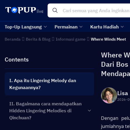
Top-Up Langsung
Permainan
Kartu Hadiah
Beranda
Berita & Blog
Informasi game
Where Winds Meet
Where Wi
Contents
Dari Bos
Mendapat
I. Apa itu Lingering Melody dan
Kegunaannya?
Lisa
2026-0
II. Bagaimana cara mendapatkan
Hidden Lingering Melodies di
Qinchuan?
Dengan pelu
jumlahnya te