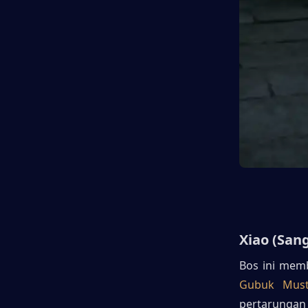
Xiao (San
Gubuk Must
pertarungan 