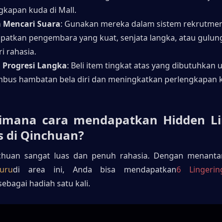
gkapan kuda di Mall.
m Mencari Suara
: Gunakan mereka dalam sistem rekrutmen
atkan pengembara yang kuat, senjata langka, atau gulung
ri rahasia.
 Progresi Langka
: Beli item tingkat atas yang dibutuhkan u
us hambatan bela diri dan meningkatkan perlengkapan ke
aimana cara mendapatkan Hidden Lin
s di Qinchuan?
chuan sangat luas dan penuh rahasia. Dengan menant
uru
di area ini, Anda bisa mendapatkan
6 Lingerin
sebagai hadiah satu kali.