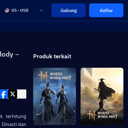
Gabung
daftar
US - USD
lody –
Produk terkait
 terhitung 
Dinasti dan 