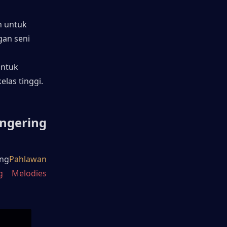
 untuk 
an seni 
ntuk 
las tinggi.
gering 
ang
Pahlawan 
g Melodies 