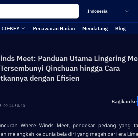
Indonesia
CD-KEY
Penawaran Harian
Mendatang
Blog
nds Meet: Panduan Utama Lingering Me
 Tersembunyi Qinchuan hingga Cara
kannya dengan Efisien
Bagikan ke
5-09 11:38:40
ncuran Where Winds Meet, pendekar pedang yang tak
lah melangkah ke dunia bela diri yang megah dari era Lima 