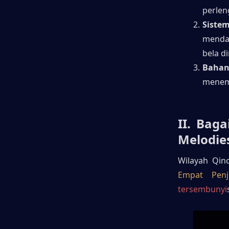
perlen
Siste
mendap
bela di
Bahan
menemb
II. Bag
Melodie
Wilayah Qin
Empat Penj
tersembunyi