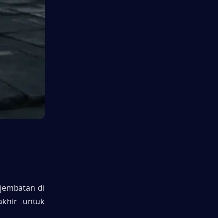
Bos ini membutuhkan tiga pertemuan terpisah. Temukan dia di dekat jembatan di 
khir untuk 