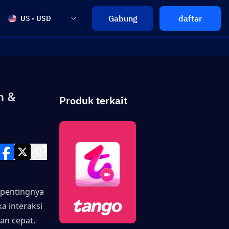
Gabung
daftar
US - USD
h &
Produk terkait
pentingnya 
 interaksi 
an cepat.