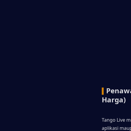
Penawa
▍
Harga)
Tango Live m
aplikasi mau