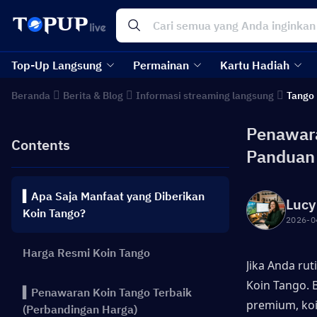
Top-Up Langsung
Permainan
Kartu Hadiah
Beranda
Berita & Blog
Informasi streaming langsung
Tango 
Penawara
Contents
Panduan
▍Apa Saja Manfaat yang Diberikan
Lucy
Koin Tango?
2026-0
Harga Resmi Koin Tango
Jika Anda ru
Koin Tango. 
▍Penawaran Koin Tango Terbaik
premium, ko
(Perbandingan Harga)