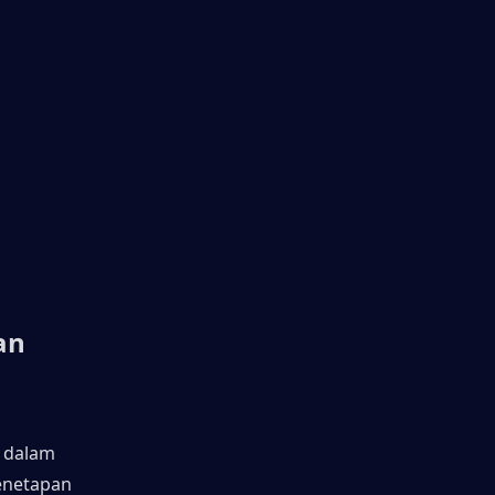
n 
 dalam 
enetapan 