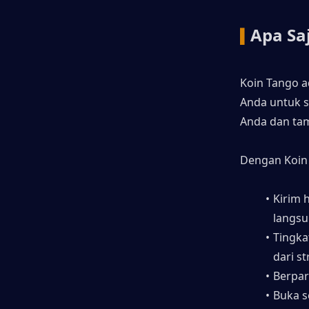
Apa Sa
▍
Koin Tango a
Anda untuk 
Anda dan tam
Dengan Koin 
Kirim h
langs
Tingka
dari s
Berpar
Buka s