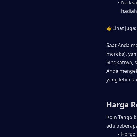
Naikka
hadiah
👉Lihat juga:
Saat Anda me
mereka), yan
Singkatnya, 
Anda mengek
yang lebih ku
Harga R
Koin Tango bi
ada beberap
Harga 