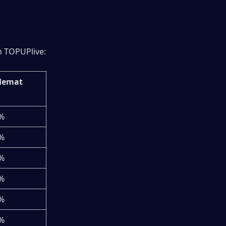
n TOPUPlive:
Hemat
%
%
%
%
%
%