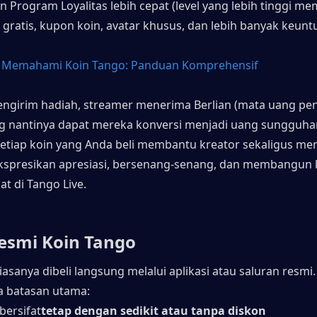
n Program Loyalitas lebih cepat (level yang lebih tinggi me
 gratis, kupon koin, avatar khusus, dan lebih banyak keun
 
Memahami Koin Tango: Panduan Komprehensif
ngirim hadiah, streamer menerima Berlian (mata uang pen
g nantinya dapat mereka konversi menjadi uang sungguhan
setiap koin yang Anda beli membantu kreator sekaligus m
spresikan apresiasi, bersenang-senang, dan membangun k
at di Tango Live.
esmi Koin Tango
asanya dibeli langsung melalui aplikasi atau saluran resmi
a batasan utama:
bersifat
tetap dengan sedikit atau tanpa diskon