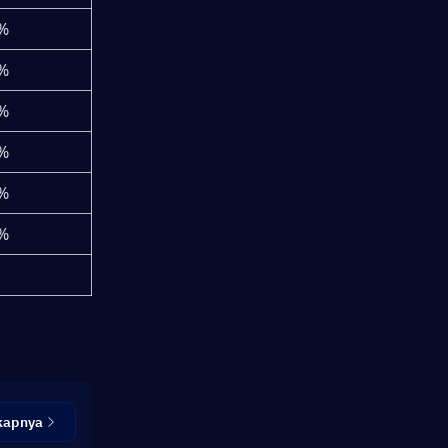
%
%
%
%
%
%
kapnya