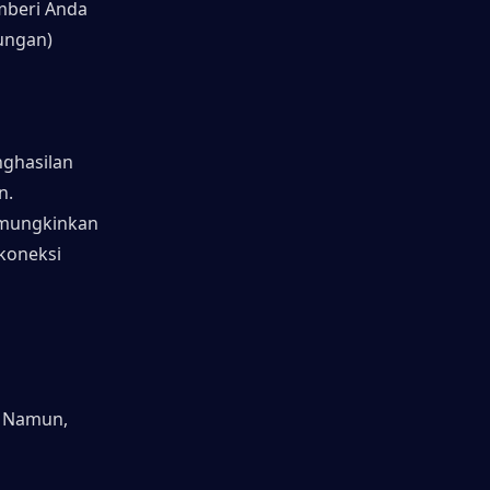
mberi Anda 
tungan)
ghasilan 
. 
emungkinkan 
oneksi 
. Namun, 