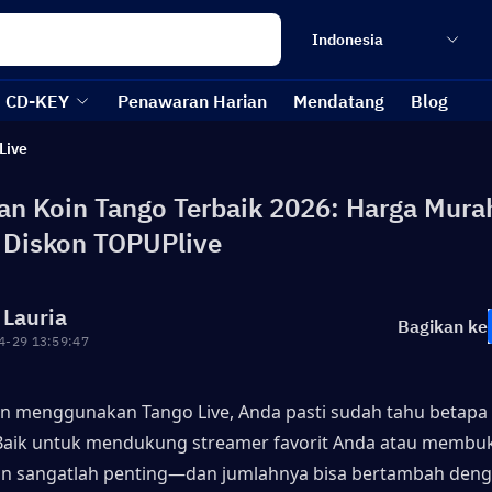
Indonesia
CD-KEY
Penawaran Harian
Mendatang
Blog
Live
n Koin Tango Terbaik 2026: Harga Mura
 Diskon TOPUPlive
 Lauria
Bagikan ke
4-29 13:59:47
tin menggunakan Tango Live, Anda pasti sudah tahu betapa 
Baik untuk mendukung streamer favorit Anda atau membuka
in sangatlah penting—dan jumlahnya bisa bertambah deng