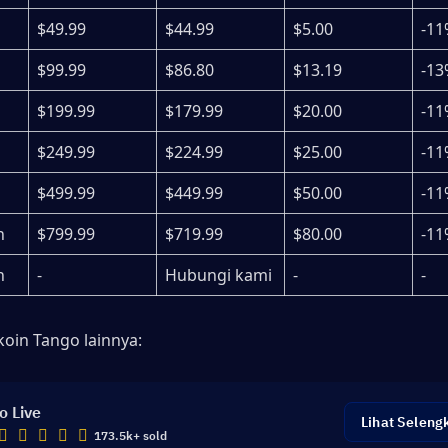
$49.99
$44.99
$5.00
-11
$99.99
$86.80
$13.19
-13
$199.99
$179.99
$20.00
-11
$249.99
$224.99
$25.00
-11
$499.99
$449.99
$50.00
-11
n
$799.99
$719.99
$80.00
-11
n
-
Hubungi kami
-
-
koin Tango lainnya: 
o Live
Lihat Seleng
173.5k+ sold