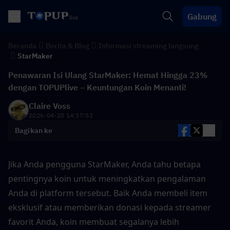
Gabung
Beranda
Berita & Blog
Informasi streaming langsung
StarMaker
Penawaran Isi Ulang StarMaker: Hemat Hingga 23%
dengan TOPUPlive – Keuntungan Koin Menanti!
Claire Voss
2026-04-20 14:37:52
Bagikan ke
Jika Anda pengguna StarMaker, Anda tahu betapa 
pentingnya koin untuk meningkatkan pengalaman 
Anda di platform tersebut. Baik Anda membeli item 
eksklusif atau memberikan donasi kepada streamer 
favorit Anda, koin membuat segalanya lebih 