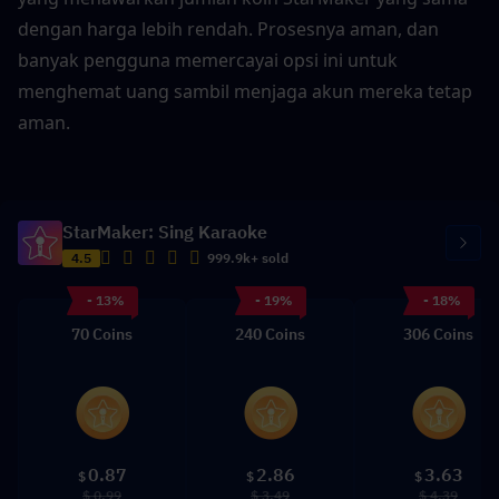
dengan harga lebih rendah. Prosesnya aman, dan 
banyak pengguna memercayai opsi ini untuk 
menghemat uang sambil menjaga akun mereka tetap 
aman.
StarMaker: Sing Karaoke
4.5
999.9k+ sold
- 13%
- 19%
- 18%
70 Coins
240 Coins
306 Coins
0.87
2.86
3.63
$
$
$
$ 0.99
$ 3.49
$ 4.39