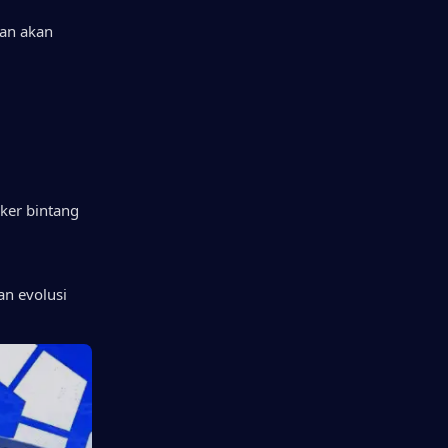
an akan 
er bintang 
n evolusi 