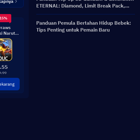
kapnya
ETERNAL: Diamond, Limit Break Pack,
Harga, dan Metode Isi Ulang
 15%
Panduan Pemula Bertahan Hidup Bebek:
Draws
Tips Penting untuk Pemain Baru
i Naruto
ilt
.55
9.99
ekarang