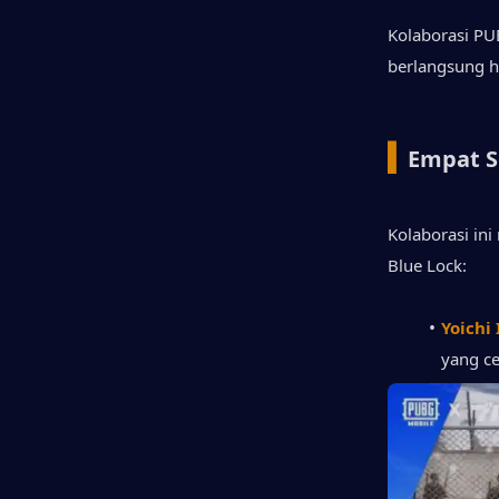
Kolaborasi PU
berlangsung h
▍
Empat S
Kolaborasi in
Blue Lock:
Yoichi 
yang c