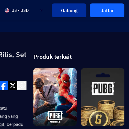
Gabung
daftar
US - USD
lis, Set
Produk terkait
atu 
ang yang 
it, berpadu 