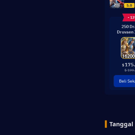
5.0
- 1
250 D
Druvaen 
175
$
$ 199
Beli Sek
▍
Tanggal 