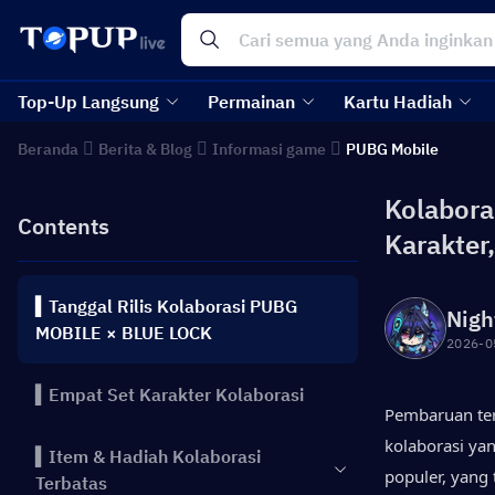
Top-Up Langsung
Permainan
Kartu Hadiah
Beranda
Berita & Blog
Informasi game
PUBG Mobile
Kolabora
Contents
Karakter
▍Tanggal Rilis Kolaborasi PUBG
Nigh
MOBILE × BLUE LOCK
2026-0
▍Empat Set Karakter Kolaborasi
Pembaruan ter
kolaborasi ya
▍Item & Hadiah Kolaborasi
populer, yang
Terbatas