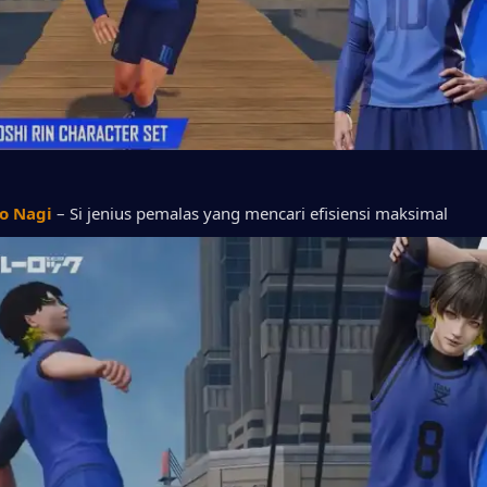
ro Nagi
 – Si jenius pemalas yang mencari efisiensi maksimal