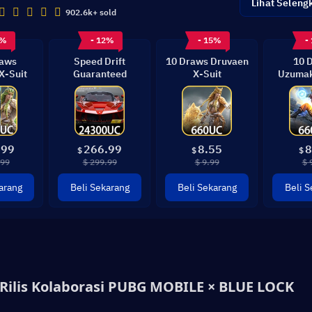
Lihat Seleng
902.6k+ sold
3%
- 12%
- 15%
-
raws
Speed Drift
10 Draws Druvaen
10 
X-Suit
Guaranteed
X-Suit
Uzumak
G
.99
266.99
8.55
8
$
$
$
.99
$ 299.99
$ 9.99
$ 
arang
Beli Sekarang
Beli Sekarang
Beli S
Rilis Kolaborasi PUBG MOBILE × BLUE LOCK